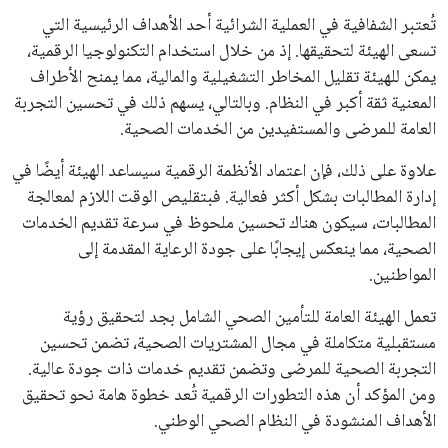
تُعتبر الشفافية في العملية الشرائية أحد الأهداف الرئيسية التي
تسعى الهيئة لتحقيقها. إذ من خلال استخدام التكنولوجيا الرقمية،
يمكن للهيئة تقليل المخاطر التشغيلية والمالية، مما يمنح الأطراف
المعنية ثقة أكبر في النظام. وبالتالي، يسهم ذلك في تحسين التجربة
العامة للمرضى والمستفيدين من الخدمات الصحية.
علاوة على ذلك، فإن اعتماد الأنظمة الرقمية سيساعد الهيئة أيضًا في
إدارة المطالبات بشكل أكثر فعالية. فبتقليص الوقت اللازم لمعالجة
المطالبات، سيكون هناك تحسين ملحوظ في سرعة تقديم الخدمات
الصحية، مما ينعكس إيجابًا على جودة الرعاية المقدمة إلى
المواطنين.
تعمل الهيئة العامة للتأمين الصحي الشامل بجد لتحقيق رؤية
مستقبلية متكاملة في مجال المشتريات الصحية، تضمن تحسين
التجربة الصحية للمرضى وتضمن تقديم خدمات ذات جودة عالية.
ومن المؤكد أن هذه التطورات الرقمية تُعد خطوة هامة نحو تحقيق
الأهداف المنشودة في النظام الصحي الوطني.