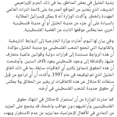
بلدية الخليل في بعض المناطق، بما في ذلك الحرم الإبراهيمي
علوم وتكنولوجيا
الشريف، الذي يُعتبر من المواقع المدرجة على لائحة التراث العالمي
المهددة بالخطر. وأكدت الوزارة أنه لا يمكن لإسرائيل المطالبة
المرأة والجمال
بالسيادة على أي جزء من مدينة الخليل أو أي مدينة فلسطينية
أخرى، مما يعكس موقفها الثابت من القضية الفلسطينية.
حوادث
وفي بيان لها اليوم، أشارت وزارة الخارجية إلى الروابط التاريخية
محافظات
والقانونية التي تجمع الشعب الفلسطيني مع مدينة الخليل، مؤكدة
أن هذه الروابط مستندة إلى قرارات دولية وقوانين عالمية متعارف
عليها، بالإضافة إلى وجود فلسطيني يعود لآلاف السنين. وأوضحت
أن هذه الحقوق تتجاوز بكثير أي اتفاقيات سابقة، بما في ذلك اتفاق
الخليل الذي تم توقيعه في عام 1997. وأكدت أن أي تراجع من قِبل
سلطات الاحتلال عن هذه الاتفاقيات لن يغير من الحقائق ولا يعكس
أي حقوق جديدة للشعب الفلسطيني في أرضه.
كما حذرت الوزارة من أن استمرار الاحتلال في انتهاك حقوق
الفلسطينيين وأراضيهم دون عواقب واضحة، قد يشجع على المزيد
من التمادي في الأفعال الإجرامية، مما يزيد من عدم الاستقرار ويهدد