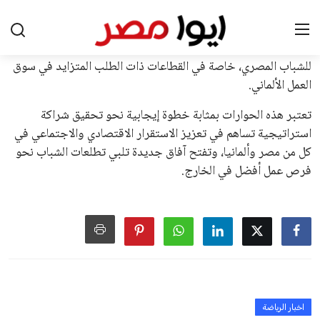
الأوروبية، حيث ارتفعت حدة الانتقادات الموجهة إلى إنفانتينو
بسبب التوسع المستمر في البطولات الدولية وأثر ذلك على الجدول
الزمني للمسابقات المحلية. وقد دعا رئيس رابطة الدوري الإسباني،
خافيير تيباس، إلى تنحّي إنفانتينو، معتبراً أن سياساته تضر بصناعة
كرة القدم وتزيد من ضغوط المباريات.
على الرغم من هذه الانتقادات، تشير التوقعات إلى أن إنفانتينو
يمتلك فرصًا كبيرة للفوز بولاية جديدة، خصوصًا في ظل غياب
منافس قوي يتمتع بإجماع داخل الأسرة الكروية الدولية. هذا يعزز
من فرص استمراره في قيادة “فيفا” حتى عام 2031.