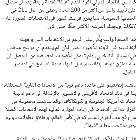
تحقق من قهوتك المغشوشة 7 علامات تدل
على جودتها قبل أول رشفة
خالد فؤاد
18 يوليو 2026
القائمة البريدية
انضم إلى قائمة المشتركين لدينا لتحصل على أحدث الأخبار، التحديثات
والعروض الخاصة مباشرة في صندوق بريدك
اشتراك
جميع الحقوق محفوظة لموقعنا ايوا مصر
سياسة الخصوصية
اتصل بنا
من نحن