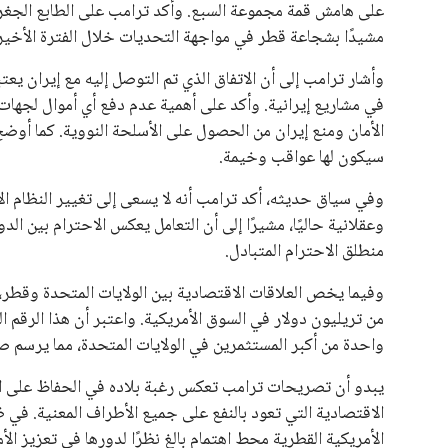
علوم وتكنولوجيا
المرأة والجمال
حوادث
محافظات
يبدو أن السويسري جياني إنفانتينو في طريقه للاحتفاظ بمنصبه
المقررة عام 2027، ويجعله المرشح الأكثر حظًا حتى الآن.
هذا الدعم الواسع يأتي على الرغم من الانتقادات التي وجهت لإ
في السباق الانتخابي، ولم تتمكن الأصوات المعارضة من التوصل