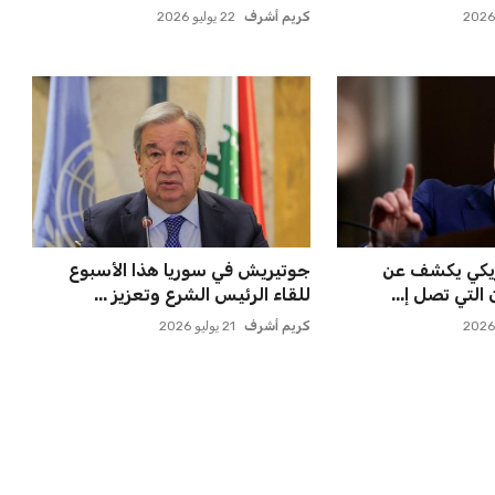
حتفاظ بكريم فؤاد
مصر تنطلق في رحلة أمم إفريقيا
ة للجماهير
بقيادة حسام حسن في أول تح...
عمر إبراهيم
21 يوليو 2026