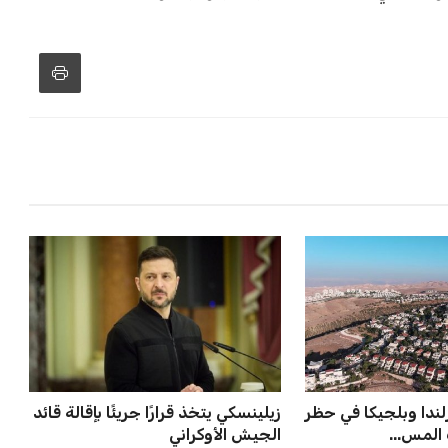
تلفة، بما في ذلك الاتحاد الأفريقي والآسيوي، بالإضافة إلى دعم
عة من القرارات التي اتخذها في زيادة الموارد المالية لهذه
، وإطلاق بطولات دولية جديدة تحت مظلة “فيفا”.
لأوروبية، حيث ارتفعت حدة الانتقادات الموجهة إلى إنفانتينو
دول الزمني للمسابقات المحلية. وقد دعا رئيس رابطة الدوري
اساته تضر بصناعة كرة القدم وتزيد من ضغوط المباريات.
و يمتلك فرصًا كبيرة للفوز بولاية جديدة، خصوصًا في ظل غياب
زز من فرص استمراره في قيادة “فيفا” حتى عام 2031.