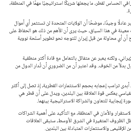
 كرئيس للاتحاد الدولي لكرة القدم “فيفا” لفترة رابعة، بعد أن
حصل على تأييد واسع من أكثر من 200 اتحاد وطني من أصل 211 في الجمعية العمومية. مما يعزز فرصته للفوز في الانتخابات
نفانتينو في الآونة الأخيرة. حتى الآن، لم يتقدم أي مرشح منافس
 إلى اسم يوازن موقف إنفانتينو، قبل انتهاء فترة الترشح في