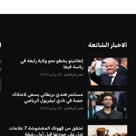
لتكثيف مباريات
مستثمر هندي بريطاني يسعى
 مواهب جديدة...
لامتلاك حصة في نادي ليفربول ال...
عمر إبراهيم
22 يوليو 2026
الاخبار الشائعة
ا