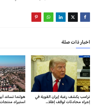
نوفمبر المقبل.
يعتمد إنفانتينو على قاعدة دعم قوية من الاتحادات القارية المخ
غالبية اتحادات أمريكا الجنوبية والكونكاكاف. وقد ساهمت مجمو
الاتحادات، فضلاً عن رفع عدد الفرق المشاركة في كأس العالم
على الجانب الآخر، تتركز المعارضة بشكل ملحوظ داخل القارة ا
بسبب التوسع المستمر في البطولات الدولية وأثر ذلك على الج
الإسباني، خافيير تيباس، إلى تنحّي إنفانتينو، معتبراً أن سي
على الرغم من هذه الانتقادات، تشير التوقعات إلى أن إنفانتين
منافس قوي يتمتع بإجماع داخل الأسرة الكروية الدولية. هذا يع