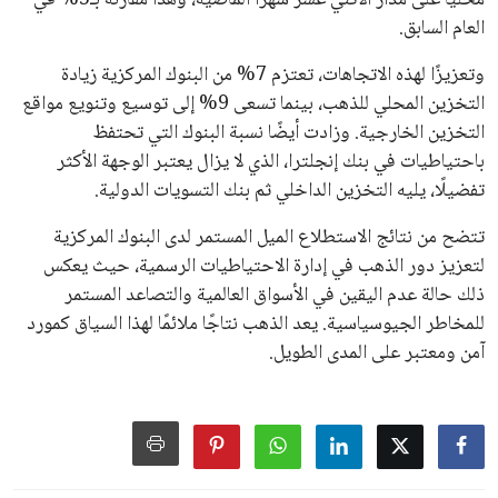
محليًا على مدار الاثني عشر شهرًا الماضية، وهذا مقارنة بـ5% في
العام السابق.
وتعزيزًا لهذه الاتجاهات، تعتزم 7% من البنوك المركزية زيادة
التخزين المحلي للذهب، بينما تسعى 9% إلى توسيع وتنويع مواقع
التخزين الخارجية. وزادت أيضًا نسبة البنوك التي تحتفظ
باحتياطيات في بنك إنجلترا، الذي لا يزال يعتبر الوجهة الأكثر
تفضيلًا، يليه التخزين الداخلي ثم بنك التسويات الدولية.
تتضح من نتائج الاستطلاع الميل المستمر لدى البنوك المركزية
لتعزيز دور الذهب في إدارة الاحتياطيات الرسمية، حيث يعكس
ذلك حالة عدم اليقين في الأسواق العالمية والتصاعد المستمر
للمخاطر الجيوسياسية. يعد الذهب نتاجًا ملائمًا لهذا السياق كمورد
آمن ومعتبر على المدى الطويل.