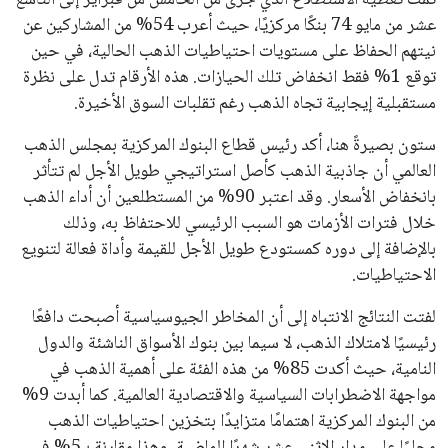
تمت تغطية الاستطلاع الذي جرى من الخامس من فبراير إلى التاسع
عشر من مايو 74 بنكًا مركزيًا، حيث أعرب 54% من المشاركين عن
نيتهم الحفاظ على مستويات احتياطيات الذهب الحالية، في حين
توقع 1% فقط انخفاض تلك الحيازات. هذه الأرقام تدل على نظرة
مستقبلية إيجابية تجاه الذهب رغم تقلبات السوق الأخيرة.
ستون بصيرةً هنا، أكد رئيس قطاع البنوك المركزية بمجلس الذهب
العالمي أن جاذبية الذهب كأصل استراتيجي طويل الأجل لم تتأثر
بانخفاض الأسعار. وقد اعتبر 90% من المستطلعين أن أداء الذهب
خلال فترات الأزمات هو السبب الرئيسي للاحتفاظ به، وذلك
بالإضافة إلى دوره كمستودع طويل الأجل للقيمة وأداة فعالة لتنويع
الاحتياطيات.
لفتت النتائج الانتباه إلى أن المخاطر الجيوسياسية أصبحت دافعًا
رئيسيًا لامتلاك الذهب، لا سيما بين بنوك الأسواق الناشئة والدول
النامية، حيث أكدت 85% من هذه الفئة على أهمية الذهب في
مواجهة الاضطرابات السياسية والاقتصادية العالمية. كما أبدت 9%
من البنوك المركزية اهتمامًا متزايدًا بتخزين احتياطيات الذهب