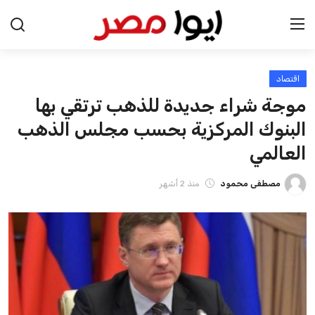
اقتصاد
الرئيسية
موجة شراء جديدة للذهب ترتقي بها
اخبار مصر
البنوك المركزية بحسب مجلس الذهب
العالمي
عرب وعالم
مصطفى محمود
منذ 2 أشهر
اقتصاد
اخبار الرياضة
منوعات
فن وثقافة