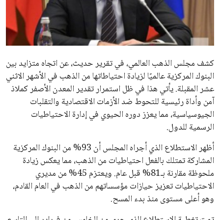
علوم وتكنولوجيا
المرأة والجمال
حوادث
كشف مجلس الذهب العالمي، في تقرير حديث، عن اتجاه متزايد بين
البنوك المركزية عالميًا لزيادة احتياطاتها من الذهب في الأشهر الاثني
محافظات
عشر المقبلة. يأتي هذا في ظل استمرار تقدير المعدن الأصفر كملاذ
آمن وأداة رئيسية للتحوط ضد الأزمات الاقتصادية والتقلبات
الجيوسياسية، مما يعزز دوره الحيوي في إدارة الاحتياطيات
الرسمية للدول.
أظهر الاستطلاع الذي أجراه المجلس أن 93% من البنوك المركزية
المشاركة تمتلك بالفعل احتياطيات من الذهب، مما يعكس زيادة
ملحوظة مقارنة بـ81% قبل عام. ويعتزم 45% من مديري
الاحتياطيات تعزيز حيازات مؤسساتهم من الذهب في العام القادم،
وهو أعلى مستوى منذ بدء المسح.