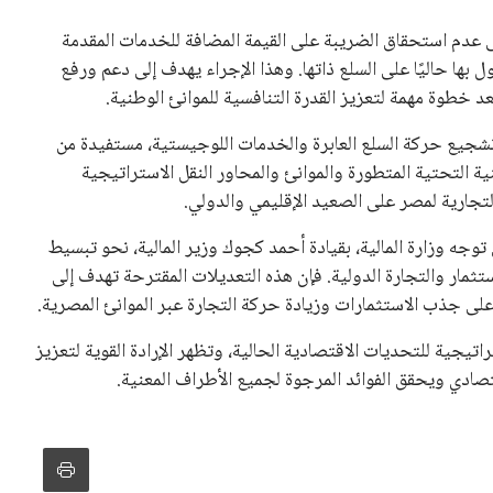
لى عدم استحقاق الضريبة على القيمة المضافة للخدمات المقدمة
ول بها حاليًا على السلع ذاتها. وهذا الإجراء يهدف إلى دعم ورفع
د خطوة مهمة لتعزيز القدرة التنافسية للموانئ الوطنية.
تشجيع حركة السلع العابرة والخدمات اللوجيستية، مستفيدة من
نية التحتية المتطورة والموانئ والمحاور النقل الاستراتيجية
التجارية لمصر على الصعيد الإقليمي والدولي.
وجه وزارة المالية، بقيادة أحمد كجوك وزير المالية، نحو تبسيط
تثمار والتجارة الدولية. فإن هذه التعديلات المقترحة تهدف إلى
لى جذب الاستثمارات وزيادة حركة التجارة عبر الموانئ المصرية.
تيجية للتحديات الاقتصادية الحالية، وتظهر الإرادة القوية لتعزيز
قتصادي ويحقق الفوائد المرجوة لجميع الأطراف المعنية.