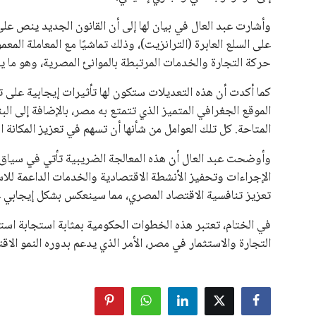
وأشارت عبد العال في بيان لها إلى أن القانون الجديد ينص ع
على السلع العابرة (الترانزيت)، وذلك تماشيًا مع المعاملة المعم
حركة التجارة والخدمات المرتبطة بالموانئ المصرية، وهو ما يع
كما أكدت أن هذه التعديلات ستكون لها تأثيرات إيجابية على 
الموقع الجغرافي المتميز الذي تتمتع به مصر، بالإضافة إلى الب
المتاحة. كل تلك العوامل من شأنها أن تسهم في تعزيز المكانة 
وأوضحت عبد العال أن هذه المعالجة الضريبية تأتي في سياق ت
الإجراءات وتحفيز الأنشطة الاقتصادية والخدمات الداعمة للاس
تعزيز تنافسية الاقتصاد المصري، مما سينعكس بشكل إيجابي ع
في الختام، تعتبر هذه الخطوات الحكومية بمثابة استجابة استرا
التجارة والاستثمار في مصر، الأمر الذي يدعم بدوره النمو الا