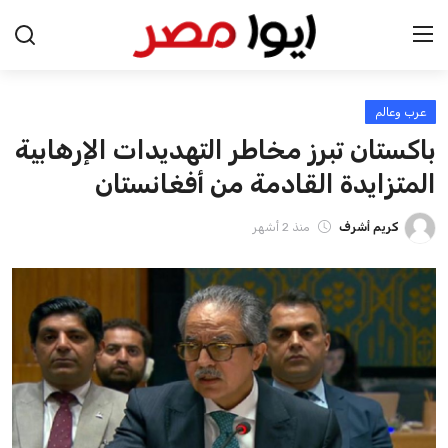
عرب وعالم
الرئيسية
باكستان تبرز مخاطر التهديدات الإرهابية
اخبار مصر
المتزايدة القادمة من أفغانستان
عرب وعالم
كريم أشرف
منذ 2 أشهر
اقتصاد
اخبار الرياضة
منوعات
فن وثقافة