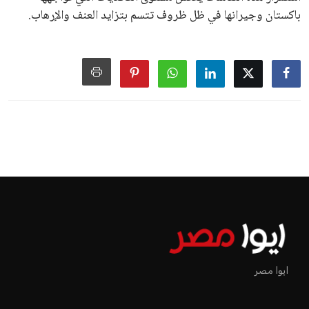
باكستان وجيرانها في ظل ظروف تتسم بتزايد العنف والإرهاب.
ايوا مصر