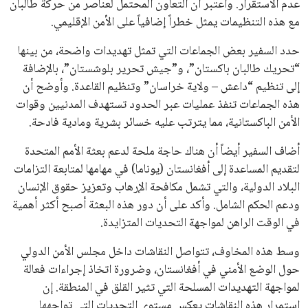
عدم الاستقرار. واعتبر أن التعاون المحتمل لعناصر من حركة طالبان
مع هذه التنظيمات يمثل خطراً إضافياً على الأمن الإقليمي.
حدد السفير بعض الجماعات التي تمثل تهديدات واضحة، من بينها
“تحريك طالبان باكستان”، و”جيش تحرير بلوشستان”، بالإضافة
إلى تنظيم “داعش – ولاية خراسان” وتنظيم القاعدة. وأوضح أن
هذه الجماعات تنفذ عمليات عبر الحدود تستهدف المدنيين وقوات
الأمن الباكستانية، مما يترتب عليه خسائر بشرية ومادية فادحة.
أضاف السفير أيضاً أن هناك حاجة ملحة لدعم بعثة الأمم المتحدة
لتقديم المساعدة إلى أفغانستان (يوناما) في مهامها لمتابعة التزامات
البلاد الدولية، والتي تشمل مكافحة الإرهاب وتعزيز حقوق الإنسان
ودعم الحكم الشامل. وأكد على أن دور هذه البعثة أصبح أكثر أهمية
في الوقت الراهن لمواجهة التحديات المتزايدة.
وسط هذه المخاوف، تتواصل النقاشات داخل مجلس الأمن الدولي
حول الوضع الأمني في أفغانستان، وضرورة اتخاذ إجراءات فعالة
لمواجهة التهديدات المسلحة التي تثير القلق في المنطقة. إن
استمرار هذه النقاشات يعكس مستوى التحديات التي تواجهها