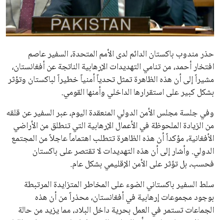
علوم وتكنولوجيا
المرأة والجمال
حذر مندوب باكستان الدائم لدى الأمم المتحدة، السفير عاصم
حوادث
افتخار أحمد، من تنامي التهديدات الإرهابية الناتجة عن أفغانستان،
مشيراً إلى أن هذه الظاهرة تمثل تحدياً أمنياً خطيراً لباكستان وتؤثر
محافظات
بشكل كبير على استقرارها الداخلي وأمنها القومي.
وفي جلسة مجلس الأمن الدولي المنعقدة اليوم، عبر السفير عن قلقه
من الزيادة الملحوظة في الأعمال الإرهابية التي تنطلق من الأراضي
الأفغانية، مؤكداً أن هذه الظاهرة تتطلب اهتماماً عاجلاً من المجتمع
الدولي. وأشار إلى أن هذه التهديدات لا تقتصر على باكستان
فحسب، بل تؤثر على الأمن الإقليمي بشكل عام.
سلط السفير باكستاني الضوء على المخاطر المتزايدة المرتبطة
بوجود مجموعات إرهابية في أفغانستان، محذراً من أن هذه
الجماعات تستمر في العمل بحرية داخل البلاد، مما يزيد من حالة