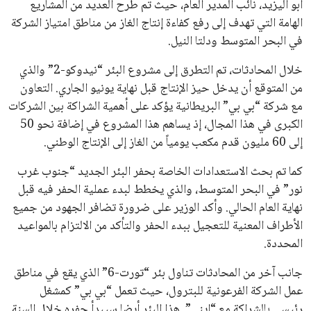
أبو اليزيد، نائب المدير العام، حيث تم طرح العديد من المشاريع
علوم وتكنولوجيا
الهامة التي تهدف إلى رفع كفاءة إنتاج الغاز من مناطق امتياز الشركة
في البحر المتوسط ودلتا النيل.
المرأة والجمال
خلال المحادثات، تم التطرق إلى مشروع البئر “نيدوكو-2” والذي
حوادث
من المتوقع أن يدخل حيز الإنتاج قبل نهاية يونيو الجاري. التعاون
مع شركة “بي بي” البريطانية يؤكد على أهمية الشراكة بين الشركات
محافظات
الكبرى في هذا المجال، إذ يساهم هذا المشروع في إضافة نحو 50
إلى 60 مليون قدم مكعب يومياً من الغاز إلى الإنتاج الوطني.
كما تم بحث الاستعدادات الخاصة بحفر البئر الجديد “جنوب غرب
نور” في البحر المتوسط، والذي يخطط لبدء عملية الحفر فيه قبل
نهاية العام الحالي. وأكد الوزير على ضرورة تضافر الجهود من جميع
الأطراف المعنية للتعجيل ببدء الحفر والتأكد من الالتزام بالمواعيد
المحددة.
جانب آخر من المحادثات تناول بئر “تورت-6” الذي يقع في مناطق
عمل الشركة الفرعونية للبترول، حيث تعمل “بي بي” كمشغل
رئيسي بالشراكة مع “إيني”. هذا البئر أيضا سيبدأ حفره خلال السنة