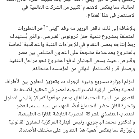
الحالية، مما يعكس الاهتمام الكبير من الشركات العالمية في
الاستثمار في هذا القطاع.
بالإضافة إلى ذلك، ناقش الوزير مع وفد “إيني” آخر التطورات
المتعلقة بمشروع تنمية حقل كرونوس القبرصي، والذي يُستهدف
ربط إنتاجه بمصر. التقدم في الإجراءات الفنية والتعاقدية الخاصة
بالمشروع يعد علامة مشجعة على التعاون المتنامي بين مصر
وقبرص، حيث يسعى الجانبان لدفع المشروع نحو مراحل التنفيذ
وإصدار قرار الاستثمار النهائي من المؤسسة المتحالفة.
التزام الوزارة بتسريع وتيرة الإجراءات وتعزيز التعاون بين الأطراف
المعنية يعكس الرؤية الاستراتيجية لمصر في تحقيق الاستفادة
القصوى من البنية التحتية للغاز، ودعم موقعها كمركز إقليمي لتداول
وتجارة الغاز. حضر الاجتماع أيضًا المهندس سيد سليم، العضو
المنتدب التنفيذي للشركة المصرية القابضة للغازات الطبيعية،
والدكتور محمد الباجوري، رئيس الإدارة المركزية للشئون القانونية
بالوزارة، مما يعكس أهمية هذا التعاون على مختلف الأصعدة.