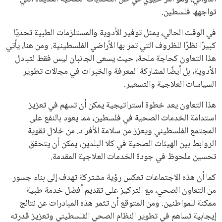
يعتمد إنفانتينو على قاعدة دعم قوية من الاتحادات القارية المختلفة،
بما في ذلك الاتحاد الأفريقي والآسيوي، بالإضافة إلى دعم غالبية
اتحادات أمريكا الجنوبية والكونكاكاف. وقد ساهمت مجموعة من
القرارات التي اتخذها في زيادة الموارد المالية لهذه الاتحادات، فضلاً
عن رفع عدد الفرق المشاركة في كأس العالم، وإطلاق بطولات دولية
جديدة تحت مظلة “فيفا”.
على الجانب الآخر، تتركز المعارضة بشكل ملحوظ داخل القارة
الأوروبية، حيث ارتفعت حدة الانتقادات الموجهة إلى إنفانتينو
بسبب التوسع المستمر في البطولات الدولية وأثر ذلك على الجدول
الزمني للمسابقات المحلية. وقد دعا رئيس رابطة الدوري الإسباني،
خافيير تيباس، إلى تنحّي إنفانتينو، معتبراً أن سياساته تضر بصناعة
كرة القدم وتزيد من ضغوط المباريات.
على الرغم من هذه الانتقادات، تشير التوقعات إلى أن إنفانتينو
يمتلك فرصًا كبيرة للفوز بولاية جديدة، خصوصًا في ظل غياب
منافس قوي يتمتع بإجماع داخل الأسرة الكروية الدولية. هذا يعزز