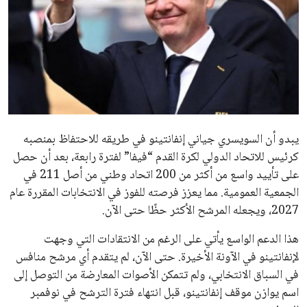
الاخبار الشائعة
إنفانتينو يخطو نحو ولاية رابعة في رئاسة فيفا
عمر إبراهيم
22 يوليو 2026
مستثمر هندي بريطاني يسعى لامتلاك حصة
في نادي ليفربول الرياضي
عمر إبراهيم
22 يوليو 2026
تحقق من قهوتك المغشوشة 7 علامات تدل
على جودتها قبل أول رشفة
خالد فؤاد
18 يوليو 2026
القائمة البريدية
انضم إلى قائمة المشتركين لدينا لتحصل على أحدث الأخبار، التحديثات