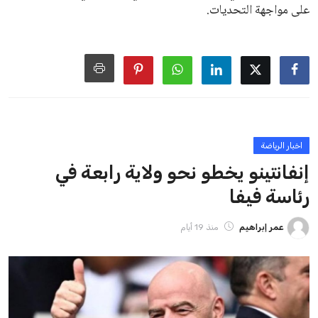
من فرص استمراره في قيادة “فيفا” حتى عام 2031.
ايوا مصر