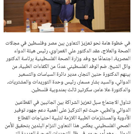
علوم وتكنولوجيا
المرأة والجمال
حوادث
محافظات
يبدو أن السويسري جياني إنفانتينو في طريقه للاحتفاظ بمنصبه
كرئيس للاتحاد الدولي لكرة القدم “فيفا” لفترة رابعة، بعد أن حصل
على تأييد واسع من أكثر من 200 اتحاد وطني من أصل 211 في
الجمعية العمومية. مما يعزز فرصته للفوز في الانتخابات المقررة عام
2027، ويجعله المرشح الأكثر حظًا حتى الآن.
هذا الدعم الواسع يأتي على الرغم من الانتقادات التي وجهت
لإنفانتينو في الآونة الأخيرة. حتى الآن، لم يتقدم أي مرشح منافس
في السباق الانتخابي، ولم تتمكن الأصوات المعارضة من التوصل إلى
اسم يوازن موقف إنفانتينو، قبل انتهاء فترة الترشح في نوفمبر
المقبل.