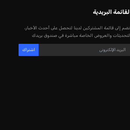
إنفانتينو يخطو نحو ولاية رابعة في رئاسة
فيفا
عمر إبراهيم
22 يوليو 2026
مستثمر هندي بريطاني يسعى لامتلاك
حصة في نادي ليفربول الرياضي
عمر إبراهيم
22 يوليو 2026
بريطانيا تعلن دعمها لاستخدام أمريكا
قواعدها العسكرية لتنفيذ ضربات ضد
إيران
كريم أشرف
22 يوليو 2026
خروج ألمانيا يشكل خطرًا على التسويق
العالمي للدوري الألماني
عمر إبراهيم
22 يوليو 2026