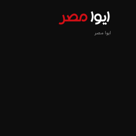
إنفانتينو يخطو نحو ولاية را
عمر إبراهيم
منذ 18 أيام