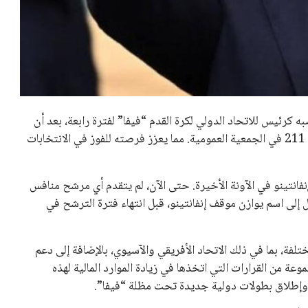
عمر إبراهيم
22 يوليو 2026
مستثمر هندي بريطاني يسعى لامتلاك
حصة في نادي ليفربول الرياضي
عمر إبراهيم
22 يوليو 2026
تحقق من قهوتك المغشوشة 7 علامات
تدل على جودتها قبل أول رشفة
خالد فؤاد
18 يوليو 2026