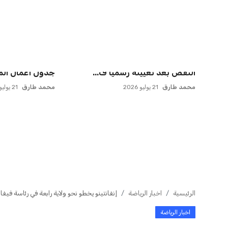
مورينيو يتخذ قراراً حاسماً بشأن
يويفا يفرض عقو
مستقبل جونزالو جارسيا ف...
صوفيا بسبب التحي
عمر إبراهيم
21 يوليو 2026
عمر إبراهيم
22 يوليو 2026