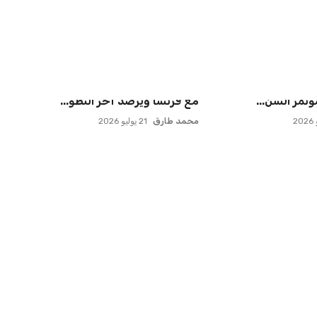
بات على سيسكا
حسام حسن يتولى قيادة الفراعنة في
ة النازية ف...
أول مواجهة رسمية بعد ك...
عمر إبراهيم
21 يوليو 2026