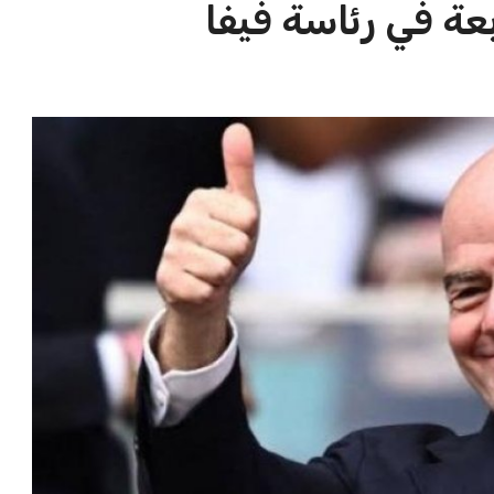
لمواجهة الأهلي أو
أزمة زيزو مع الزمالك تصل إلى فيفا
في كأس ...
وتثير الجدل
عمر إبراهيم
21 يوليو 2026
الاخبار الشائعة
ا
إنفانتينو يخطو نحو ولاية رابعة في
ا
رئاسة فيفا
ا