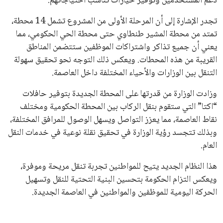
دعم المستخدمين وتوفير خيارات تناسب احتياجاتهم.
تجدر الإشارة إلى أن المرحلة الأولى من المشروع تشمل 14 محطة،
تمتد من محطة المشير طنطاوي حتى محطة الحي الحكومي، مما
يعني أن جميع تذاكر واشتراكات الموظفين ستتضمن المناطق
القريبة من هذه المحطات. ويعكس ذلك التوجه نحو تحقيق سهولة
التنقل بين الوزارات والأحياء المختلفة داخل العاصمة.
وزادت الوزارة من قدرتها على المحطة الجديدة بتوفير حافلات
“اكتا” التي ستقوم بنقل الركاب بين المحطة الحكومية ومختلف
نقاط العاصمة، مما يعزز التواصل ويسهل الوصول للمرافق المختلفة،
وبذلك تتجسد رؤية الوزارة في تحقيق نقلة نوعية في خدمات النقل
العام.
هذا النظام الجديد يتيح للمواطنين تجربة تنقل مريحة وموفرة،
ويعكس التزام الحكومة بتحسين البنية التحتية للنقل وتسهيل
الحركة اليومية للموظفين والمواطنين في العاصمة الجديدة.