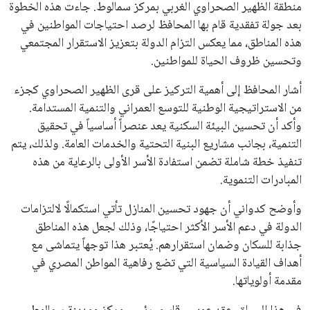
منطقة الظهير الصحراوي الغربي بمركز سمالوط. جاءت هذه الخطوة
علوم وتكنولوجيا
بعد جولة تفقدية قام بها المحافظ لرصد احتياجات المواطنين في
هذه المناطق، مما يعكس التزام الدولة بتعزيز الاستقرار المجتمعي
المرأة والجمال
وتحسين ظروف الحياة للمواطنين.
حوادث
أشار المحافظ إلى أهمية التركيز على قرى الظهير الصحراوي كجزء
من الاستراتيجية الوطنية للتوسع العمراني والتنمية المستدامة.
محافظات
وأكد أن تحسين البيئة السكنية يعد عنصراً أساسياً في تحقيق
التنمية، بجانب مشاريع البنية التحتية والخدمات العامة. ولذلك، يتم
تنفيذ خطة شاملة تضمن استفادة الأسر الأولى بالرعاية من هذه
المبادرات التنموية.
وأوضح كدواني أن جهود تحسين المنازل تأتي استكمالًا لالتزامات
الدولة في دعم الأسر الأكثر احتياجًا، وذلك لجعل هذه المناطق
جذابة للسكان وضمان استقرارهم. يُعتبر هذا توجهاً يتماشى مع
أهداف القيادة السياسية التي تضع رفاهية المواطن المصري في
مقدمة أولوياتها.