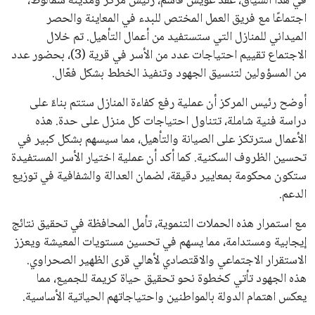
في هذا السياق، عقد عويس قاسم، رئيس مركز ومدينة سمالوط،
اجتماعًا مع فريق العمل المختص للبدء في المعاينة والحصر
الميداني للمنازل التي ستستفيد من أعمال التأهيل. تم خلال
الاجتماع تقييم احتياجات عدد من الأسر في قرية (3)، بحضور عدد
من المسؤولين لتنسيق الجهود وتنفيذ الخطط بشكل فعّال.
أوضح رئيس المركز أن عملية رفع كفاءة المنازل ستتم بناءً على
دراسة فنية شاملة، تتناول احتياجات كل منزل على حدة. هذه
الأعمال سترتكز على الصيانة والتأهيل، مما سيسهم بشكل كبير في
تحسين الظروف السكنية. كما أكد أن عملية اختيار الأسر المستفيدة
ستكون محكومة بمعايير دقيقة، لضمان العدالة والشفافية في توزيع
الدعم.
مع استمرار هذه الحملات التنموية، تأمل المحافظة في تحقيق نتائج
إيجابية ومستدامة، مما يسهم في تحسين مستويات المعيشة ويعزز
الاستقرار الاجتماعي والاقتصادي لأهالي قرى الظهير الصحراوي.
هذه الجهود تأتي كخطوة نحو تحقيق حياة كريمة للجميع، مما
يعكس اهتمام الدولة بالمواطنين واحتياجاتهم الحياتية الأساسية.