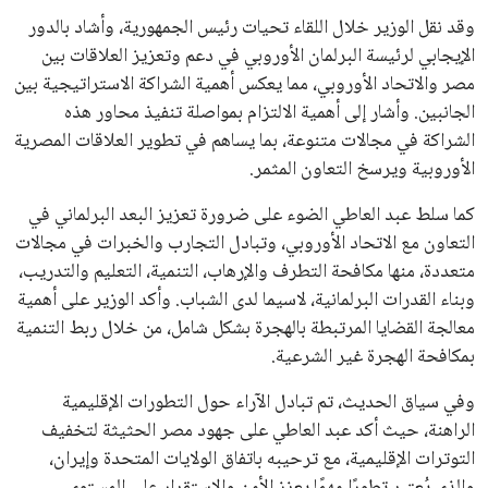
وقد نقل الوزير خلال اللقاء تحيات رئيس الجمهورية، وأشاد بالدور
الإيجابي لرئيسة البرلمان الأوروبي في دعم وتعزيز العلاقات بين
مصر والاتحاد الأوروبي، مما يعكس أهمية الشراكة الاستراتيجية بين
الجانبين. وأشار إلى أهمية الالتزام بمواصلة تنفيذ محاور هذه
الشراكة في مجالات متنوعة، بما يساهم في تطوير العلاقات المصرية
الأوروبية ويرسخ التعاون المثمر.
كما سلط عبد العاطي الضوء على ضرورة تعزيز البعد البرلماني في
التعاون مع الاتحاد الأوروبي، وتبادل التجارب والخبرات في مجالات
متعددة، منها مكافحة التطرف والإرهاب، التنمية، التعليم والتدريب،
وبناء القدرات البرلمانية، لاسيما لدى الشباب. وأكد الوزير على أهمية
معالجة القضايا المرتبطة بالهجرة بشكل شامل، من خلال ربط التنمية
بمكافحة الهجرة غير الشرعية.
وفي سياق الحديث، تم تبادل الآراء حول التطورات الإقليمية
الراهنة، حيث أكد عبد العاطي على جهود مصر الحثيثة لتخفيف
التوترات الإقليمية، مع ترحيبه باتفاق الولايات المتحدة وإيران،