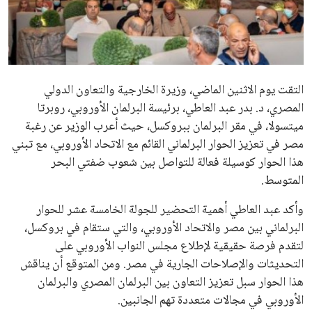
علوم وتكنولوجيا
المرأة والجمال
حوادث
التقت يوم الاثنين الماضي، وزيرة الخارجية والتعاون الدولي
المصري، د. بدر عبد العاطي، برئيسة البرلمان الأوروبي، روبرتا
محافظات
ميتسولا، في مقر البرلمان ببروكسل، حيث أعرب الوزير عن رغبة
مصر في تعزيز الحوار البرلماني القائم مع الاتحاد الأوروبي، مع تبني
هذا الحوار كوسيلة فعالة للتواصل بين شعوب ضفتي البحر
المتوسط.
وأكد عبد العاطي أهمية التحضير للجولة الخامسة عشر للحوار
البرلماني بين مصر والاتحاد الأوروبي، والتي ستقام في بروكسل،
لتقدم فرصة حقيقية لإطلاع مجلس النواب الأوروبي على
التحديثات والإصلاحات الجارية في مصر. ومن المتوقع أن يناقش
هذا الحوار سبل تعزيز التعاون بين البرلمان المصري والبرلمان
الأوروبي في مجالات متعددة تهم الجانبين.