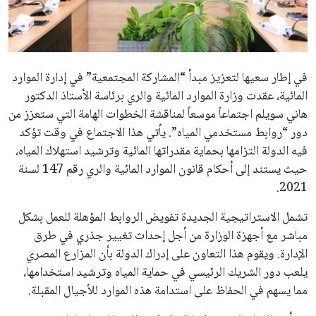
علوم وتكنولوجيا
المرأة والجمال
في إطار سعيها لتعزيز مبدأ “المشاركة المجتمعية” في إدارة الموارد
حوادث
المائية، عقدت وزارة الموارد المائية والري برئاسة الأستاذ الدكتور
هاني سويلم اجتماعاً موسعاً لمناقشة الخطوات الهامة التي ستعزز من
محافظات
دور “روابط مستخدمي المياه”. يأتي هذا الاجتماع في وقت تؤكد
فيه الدولة التزامها بحماية مقدراتها المائية وترشيد استهلاك المياه،
حيث يستند إلى أحكام قانون الموارد المائية والري رقم 147 لسنة
2021.
تشمل الاستراتيجية الجديدة تفويض الروابط المؤهلة للعمل بشكل
مباشر مع أجهزة الوزارة من أجل إحداث تغيير جذري في طرق
الإدارة. ويقوم هذا التعاون على إدراك الدولة بأن المزارع المصري
يلعب دور الشريك الرئيسي في حماية المياه وترشيد استخدامها،
مما يسهم في الحفاظ على استدامة هذه الموارد للأجيال المقبلة.