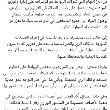
من أبرز المهام التي تتولاها الروابط هو الإشراف على إدارة وتوزيع
المياه، حيث ستعمل على ضمان العدالة في التوزيع بين المزارعين
في جميع أنحاء البلاد. يعتبر هذا التوجه خطوة أساسية لضمان
وصول المياه إلى جميع المنتفعين في فترات مناسبة، ما يعزز من
كفاءة استخدام الموارد المائية.
إلى جانب ذلك، ستشارك الروابط بفاعلية في إجراء الصيانات
الدورية لشبكات الري والصرف، مما يساعد على تعزيز كفاءة سريان
المياه والتقليل من الفواقد المائية. ويمثل ذلك هدفاً رئيسياً لزيادة
الفعالية المائية والمحافظة عليها.
ولرفع مستوى الوعي بين المزارعين، ستعمل الروابط على تنظيم
حملات توعوية لنشر ثقافة ترشيد الاستهلاك وتحفيز المزارعين على
استخدام نظم الري الحديثة. ويأتي هذا في إطار التوجه نحو حماية
المنشآت الزراعية ومرافق الري من أي تعديات أو أضرار قد تلحق بها.
وفي ذات السياق، أكد الوزير على أهمية الدور الرقابي للمجتمع في
تنفيذ الأهداف المنشودة من المنشور الوزاري رقم 1 لسنة 2026،
والذي يقضي بتطبيق إجراءات صارمة ضد الملوثين للمجاري المائية،