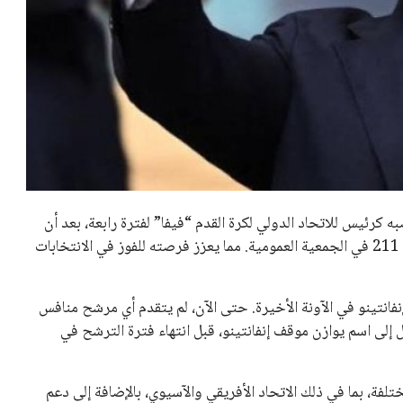
عمر إبراهيم
22 يوليو 2026
مستثمر هندي بريطاني يسعى لامتلاك
حصة في نادي ليفربول الرياضي
عمر إبراهيم
22 يوليو 2026
تحقق من قهوتك المغشوشة 7 علامات
تدل على جودتها قبل أول رشفة
خالد فؤاد
18 يوليو 2026