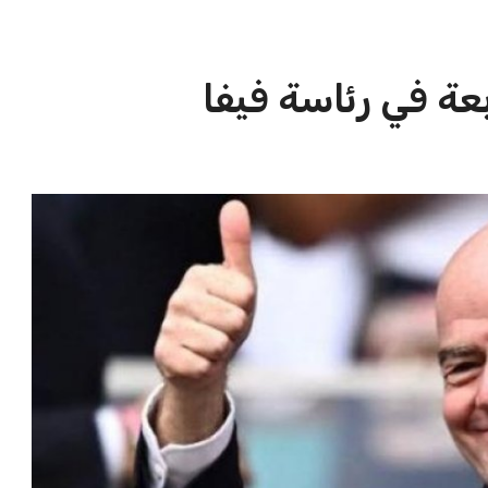
ن جديد والمغرب
حسام حسن يتولى قيادة الفراعنة في
يًا
أول مواجهة رسمية بعد ك...
عمر إبراهيم
21 يوليو 2026
الاخبار الشائعة
ا
إنفانتينو يخطو نحو ولاية رابعة في
ا
رئاسة فيفا
ا