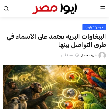
علوم وتكنولوجيا
الرئيسية
الببغاوات البرية تعتمد على الأسماء في
اخبار مصر
طرق التواصل بينها
عرب وعالم
شريف جمال
منذ 2 أشهر
اقتصاد
اخبار الرياضة
منوعات
فن وثقافة