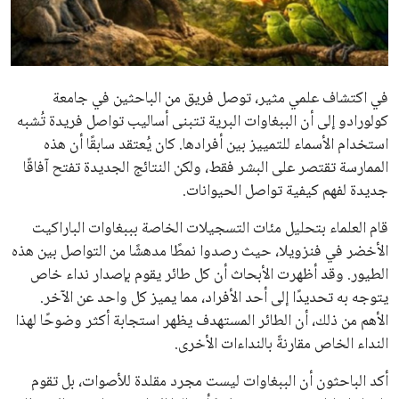
علوم وتكنولوجيا
المرأة والجمال
في اكتشاف علمي مثير، توصل فريق من الباحثين في جامعة
حوادث
كولورادو إلى أن الببغاوات البرية تتبنى أساليب تواصل فريدة تُشبه
استخدام الأسماء للتمييز بين أفرادها. كان يُعتقد سابقًا أن هذه
محافظات
الممارسة تقتصر على البشر فقط، ولكن النتائج الجديدة تفتح آفاقًا
جديدة لفهم كيفية تواصل الحيوانات.
قام العلماء بتحليل مئات التسجيلات الخاصة بببغاوات الباراكيت
الأخضر في فنزويلا، حيث رصدوا نمطًا مدهشًا من التواصل بين هذه
الطيور. وقد أظهرت الأبحاث أن كل طائر يقوم بإصدار نداء خاص
يتوجه به تحديدًا إلى أحد الأفراد، مما يميز كل واحد عن الآخر.
الأهم من ذلك، أن الطائر المستهدف يظهر استجابة أكثر وضوحًا لهذا
النداء الخاص مقارنةً بالنداءات الأخرى.
أكد الباحثون أن الببغاوات ليست مجرد مقلدة للأصوات، بل تقوم