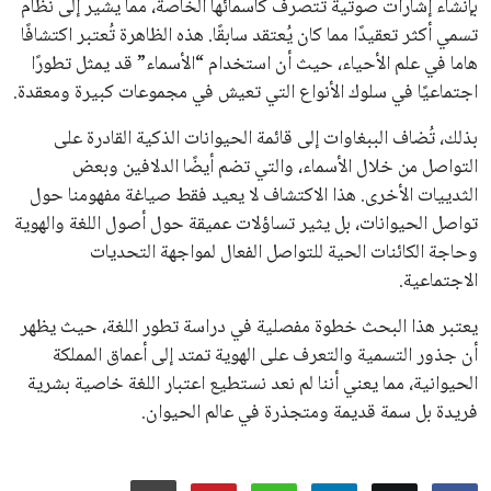
بإنشاء إشارات صوتية تتصرف كأسمائها الخاصة، مما يشير إلى نظام
تسمي أكثر تعقيدًا مما كان يُعتقد سابقًا. هذه الظاهرة تُعتبر اكتشافًا
هاما في علم الأحياء، حيث أن استخدام “الأسماء” قد يمثل تطورًا
اجتماعيًا في سلوك الأنواع التي تعيش في مجموعات كبيرة ومعقدة.
بذلك، تُضاف الببغاوات إلى قائمة الحيوانات الذكية القادرة على
التواصل من خلال الأسماء، والتي تضم أيضًا الدلافين وبعض
الثدييات الأخرى. هذا الاكتشاف لا يعيد فقط صياغة مفهومنا حول
تواصل الحيوانات، بل يثير تساؤلات عميقة حول أصول اللغة والهوية
وحاجة الكائنات الحية للتواصل الفعال لمواجهة التحديات
الاجتماعية.
يعتبر هذا البحث خطوة مفصلية في دراسة تطور اللغة، حيث يظهر
أن جذور التسمية والتعرف على الهوية تمتد إلى أعماق المملكة
الحيوانية، مما يعني أننا لم نعد نستطيع اعتبار اللغة خاصية بشرية
فريدة بل سمة قديمة ومتجذرة في عالم الحيوان.