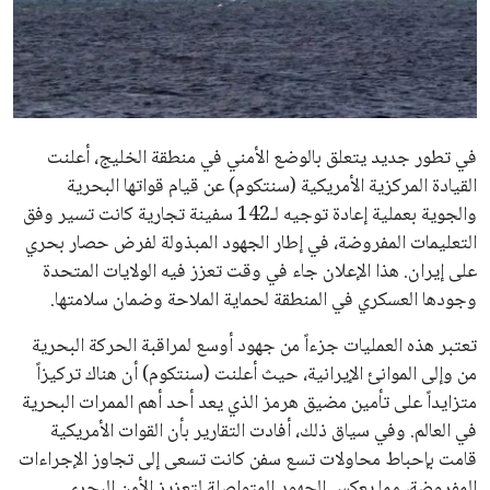
علوم وتكنولوجيا
المرأة والجمال
حوادث
في تطور جديد يتعلق بالوضع الأمني في منطقة الخليج، أعلنت
القيادة المركزية الأمريكية (سنتكوم) عن قيام قواتها البحرية
محافظات
والجوية بعملية إعادة توجيه لـ142 سفينة تجارية كانت تسير وفق
التعليمات المفروضة، في إطار الجهود المبذولة لفرض حصار بحري
على إيران. هذا الإعلان جاء في وقت تعزز فيه الولايات المتحدة
وجودها العسكري في المنطقة لحماية الملاحة وضمان سلامتها.
تعتبر هذه العمليات جزءاً من جهود أوسع لمراقبة الحركة البحرية
من وإلى الموانئ الإيرانية، حيث أعلنت (سنتكوم) أن هناك تركيزاً
متزايداً على تأمين مضيق هرمز الذي يعد أحد أهم الممرات البحرية
في العالم. وفي سياق ذلك، أفادت التقارير بأن القوات الأمريكية
قامت بإحباط محاولات تسع سفن كانت تسعى إلى تجاوز الإجراءات
المفروضة، مما يعكس الجهود المتواصلة لتعزيز الأمن البحري.