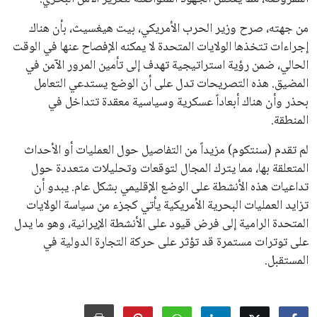
من جهته، صرح وزير الحرب الأمريكي، بيت هيغسيث، بأن هناك
إجراءات تتخذها الولايات المتحدة لا يمكنه الإفصاح عنها في الوقت
الحالي، ضمن رؤية استراتيجية تهدف إلى تأمين المرور الآمن في
المضيق. هذه التصريحات تدل على أن الوضع يستدعي التعامل
بحذر وأن هناك أبعاداً عسكرية وسياسية معقدة تتداخل في
المنطقة.
لم تقدم (سنتكوم) مزيداً من التفاصيل حول العمليات أو الأحداث
المتعلقة بها، مما يترك المجال لتوقعات وتحليلات متعددة حول
تداعيات هذه الأنشطة على الوضع الإقليمي بشكل عام. يبدو أن
تزايد العمليات البحرية الأمريكية يأتي كجزء من سياسة الولايات
المتحدة الرامية إلى فرض قيود على الأنشطة الإيرانية، وهو ما يدل
على توترات مستمرة قد تؤثر على حركة التجارة الدولية في
المستقبل.