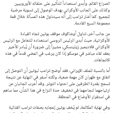
في السباق الانتخابي، ولم تتمكن الأصوات المعارضة من التوصل إلى
اسم يوازن موقف إنفانتينو، قبل انتهاء فترة الترشح في نوفمبر
المقبل.
يعتمد إنفانتينو على قاعدة دعم قوية من الاتحادات القارية المختلفة،
بما في ذلك الاتحاد الأفريقي والآسيوي، بالإضافة إلى دعم غالبية
اتحادات أمريكا الجنوبية والكونكاكاف. وقد ساهمت مجموعة من
القرارات التي اتخذها في زيادة الموارد المالية لهذه الاتحادات، فضلاً
عن رفع عدد الفرق المشاركة في كأس العالم، وإطلاق بطولات دولية
جديدة تحت مظلة “فيفا”.
على الجانب الآخر، تتركز المعارضة بشكل ملحوظ داخل القارة
الأوروبية، حيث ارتفعت حدة الانتقادات الموجهة إلى إنفانتينو
بسبب التوسع المستمر في البطولات الدولية وأثر ذلك على الجدول
الزمني للمسابقات المحلية. وقد دعا رئيس رابطة الدوري الإسباني،
خافيير تيباس، إلى تنحّي إنفانتينو، معتبراً أن سياساته تضر بصناعة
كرة القدم وتزيد من ضغوط المباريات.