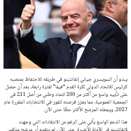
ايوا مصر
الاخبار الشائعة
إنفانتينو يخطو نحو ولاية رابعة في رئاسة فيفا
عمر إبراهيم
22 يوليو 2026
مستثمر هندي بريطاني يسعى لامتلاك حصة
في نادي ليفربول الرياضي
عمر إبراهيم
22 يوليو 2026
تحقق من قهوتك المغشوشة 7 علامات تدل
على جودتها قبل أول رشفة
خالد فؤاد
18 يوليو 2026