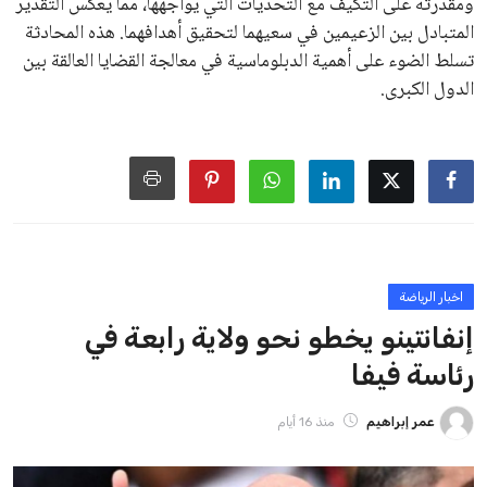
على الرغم من هذه الانتقادات، تشير التوقعات إلى أن إنفانتينو
يمتلك فرصًا كبيرة للفوز بولاية جديدة، خصوصًا في ظل غياب
منافس قوي يتمتع بإجماع داخل الأسرة الكروية الدولية. هذا يعزز
من فرص استمراره في قيادة “فيفا” حتى عام 2031.