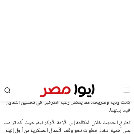
علوم وتكنولوجيا
المرأة والجمال
حوادث
محافظات
يبدو أن السويسري جياني إنفانتينو في طريقه للاحتفاظ بمنصبه
كرئيس للاتحاد الدولي لكرة القدم “فيفا” لفترة رابعة، بعد أن حصل
على تأييد واسع من أكثر من 200 اتحاد وطني من أصل 211 في
الجمعية العمومية. مما يعزز فرصته للفوز في الانتخابات المقررة عام
2027، ويجعله المرشح الأكثر حظًا حتى الآن.
هذا الدعم الواسع يأتي على الرغم من الانتقادات التي وجهت
لإنفانتينو في الآونة الأخيرة. حتى الآن، لم يتقدم أي مرشح منافس