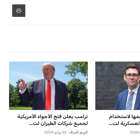
 ماييلي شالوليلي
صن داونز يتطلع لمواجهة الأهلي أو
ميدز الر...
بطل أوقيانوسيا في كأس ...
عمر إبراهيم
22 يوليو 2026