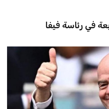
الاخبار الشائعة
ا
إنفانتينو يخطو نحو ولاية رابعة في
ا
رئاسة فيفا
ا
عمر إبراهيم
22 يوليو 2026
مستثمر هندي بريطاني يسعى لامتلاك
حصة في نادي ليفربول الرياضي
عمر إبراهيم
22 يوليو 2026
تحقق من قهوتك المغشوشة 7 علامات
تدل على جودتها قبل أول رشفة
خالد فؤاد
18 يوليو 2026