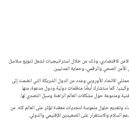
حصل على تأييد واسع من أكثر من 200 اتحاد وطني من أصل 211 في الجمعية العمومية. مما يعزز فرصته للفوز في الانتخابات
نفانتينو في الآونة الأخيرة. حتى الآن، لم يتقدم أي مرشح منافس
 إلى اسم يوازن موقف إنفانتينو، قبل انتهاء فترة الترشح في
تلفة، بما في ذلك الاتحاد الأفريقي والآسيوي، بالإضافة إلى دعم
عة من القرارات التي اتخذها في زيادة الموارد المالية لهذه
، وإطلاق بطولات دولية جديدة تحت مظلة “فيفا”.
لأوروبية، حيث ارتفعت حدة الانتقادات الموجهة إلى إنفانتينو
دول الزمني للمسابقات المحلية. وقد دعا رئيس رابطة الدوري
اساته تضر بصناعة كرة القدم وتزيد من ضغوط المباريات.
و يمتلك فرصًا كبيرة للفوز بولاية جديدة، خصوصًا في ظل غياب
زز من فرص استمراره في قيادة “فيفا” حتى عام 2031.