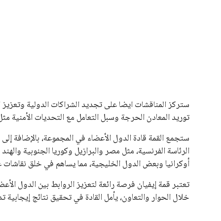
المقررة عام 2027، ويجعله المرشح الأكثر حظًا حتى الآن.
هذا الدعم الواسع يأتي على الرغم من الانتقادات التي وجهت لإ
في السباق الانتخابي، ولم تتمكن الأصوات المعارضة من التوصل
نوفمبر المقبل.
يعتمد إنفانتينو على قاعدة دعم قوية من الاتحادات القارية المخ
غالبية اتحادات أمريكا الجنوبية والكونكاكاف. وقد ساهمت مجمو
الاتحادات، فضلاً عن رفع عدد الفرق المشاركة في كأس العالم
على الجانب الآخر، تتركز المعارضة بشكل ملحوظ داخل القارة ا
بسبب التوسع المستمر في البطولات الدولية وأثر ذلك على الج
الإسباني، خافيير تيباس، إلى تنحّي إنفانتينو، معتبراً أن سي
على الرغم من هذه الانتقادات، تشير التوقعات إلى أن إنفانتين
منافس قوي يتمتع بإجماع داخل الأسرة الكروية الدولية. هذا يع