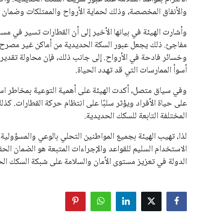
والأنفاق المخصصة، وذلك لحماية الأرواح والممتلكات وضمان 
وأشارت الهيئة في بيانها الأخير إلى أن القطارات تسير في م
مفاجئ. ذلك يجعل عبور السكة الحديدية من أماكن غير مصرح
وخسائر فادحة في الأرواح. إلى جانب ذلك، فإن محاولة تقدير س
أسوأ الممارسات التي قد تهدد الحياة.
وفي سياق متصل، أكدت الهيئة على أهمية التوعية بمخاطر استخد
على حياة الأفراد ويؤثر سلبًا على انتظام حركة القطارات. كذ
المختلفة التابعة للسكك الحديدية.
لذا، تهيب الهيئة بجميع المواطنين التحلي بالوعي والمسؤولية 
الاستخدام السليم للقواعد والإجراءات المتبعة هو الضمان الح
الدولة في تعزيز مستوى الأمان والسلامة على شبكة السكك الح