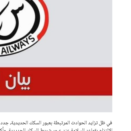
علوم وتكنولوجيا
المرأة والجمال
حوادث
محافظات
في ظل تزايد الحوادث المرتبطة بعبور السكك الحديدية، جدد
الالتزام بقواعد السلامة عند عبور شريط السكك الحديدية. وأكد