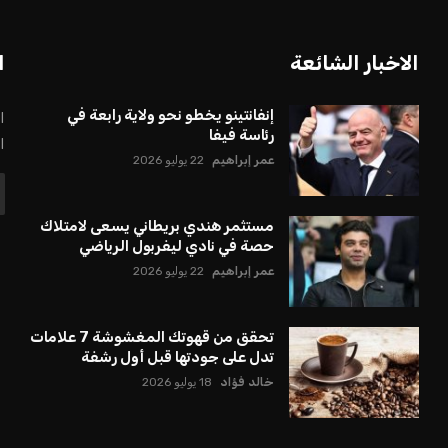
الاخبار الشائعة
ا
إنفانتينو يخطو نحو ولاية رابعة في
ا
رئاسة فيفا
ا
عمر إبراهيم
22 يوليو 2026
مستثمر هندي بريطاني يسعى لامتلاك
حصة في نادي ليفربول الرياضي
عمر إبراهيم
22 يوليو 2026
تحقق من قهوتك المغشوشة 7 علامات
تدل على جودتها قبل أول رشفة
خالد فؤاد
18 يوليو 2026