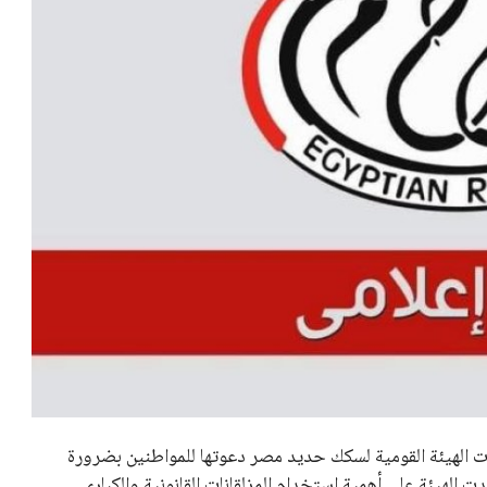
ت الهيئة القومية لسكك حديد مصر دعوتها للمواطنين بضرورة
ت الهيئة على أهمية استخدام المزلقانات القانونية والكباري