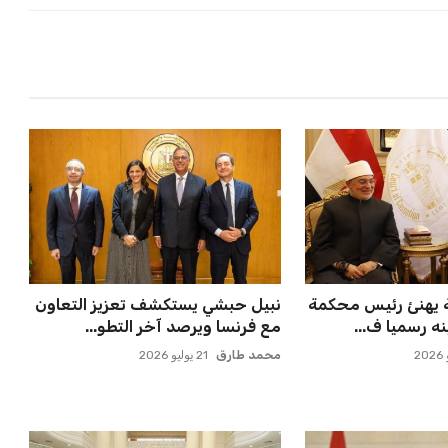
 يهنئ رئيس محكمة
نبيل حبشي يستكشف تعزيز التعاون
ه رسميا ف...
مع فرنسا ويرصد آخر التطو...
محمد طارق
21 يوليو 2026