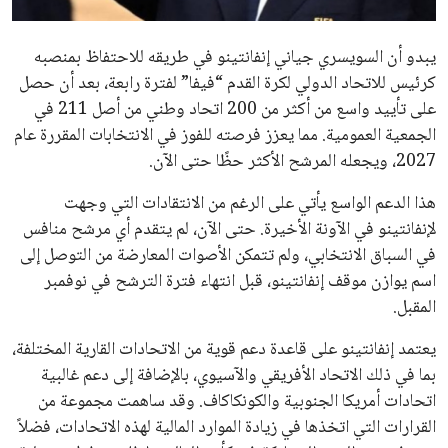
يبدو أن السويسري جياني إنفانتينو في طريقه للاحتفاظ بمنصبه
كرئيس للاتحاد الدولي لكرة القدم “فيفا” لفترة رابعة، بعد أن حصل
على تأييد واسع من أكثر من 200 اتحاد وطني من أصل 211 في
الجمعية العمومية. مما يعزز فرصته للفوز في الانتخابات المقررة عام
2027، ويجعله المرشح الأكثر حظًا حتى الآن.
هذا الدعم الواسع يأتي على الرغم من الانتقادات التي وجهت
لإنفانتينو في الآونة الأخيرة. حتى الآن، لم يتقدم أي مرشح منافس
في السباق الانتخابي، ولم تتمكن الأصوات المعارضة من التوصل إلى
اسم يوازن موقف إنفانتينو، قبل انتهاء فترة الترشح في نوفمبر
المقبل.
يعتمد إنفانتينو على قاعدة دعم قوية من الاتحادات القارية المختلفة،
بما في ذلك الاتحاد الأفريقي والآسيوي، بالإضافة إلى دعم غالبية
اتحادات أمريكا الجنوبية والكونكاكاف. وقد ساهمت مجموعة من
القرارات التي اتخذها في زيادة الموارد المالية لهذه الاتحادات، فضلاً