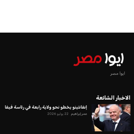
اخبار الرياضة
مستثمر هندي بريطاني يسعى لامتلاك
حصة في نادي ليفربول الرياضي
عمر إبراهيم
منذ 19 أيام