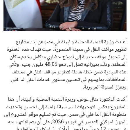
علوم وتكنولوجيا
المرأة والجمال
حوادث
أعلنت وزارة التنمية المحلية والبيئة في مصر عن بدء مشاريع
تطوير مواقف النقل في مدينة المنصورة، حيث تهدف هذه الخطوة
محافظات
إلى تحويل موقف جديلة إلى نموذج حضاري متكامل يخدم سكان
المنطقة، وذلك بميزانية تصل إلى نحو 48.05 مليون جنيه. وتأتي
هذه المبادرة ضمن خطة شاملة لتطوير مواقف النقل في مختلف
المحافظات، بما يسهم في تحسين مستوى خدمات النقل الداخلي
ويعزز السيولة المرورية.
أكدت الدكتورة منال عوض، وزيرة التنمية المحلية والبيئة، أن هذا
المشروع يعكس التوجيهات السياسية الرامية إلى تحسين وتحديث
منظومة النقل الداخلي في مصر. حيث تم تسليم موقع المشروع إلى
الجهاز المركزي للتعمير في فبراير 2026، على أن يتم الانتهاء منه
في غضون 12 شهراً، مما يعطي أملًا كبيرًا لسكان المحافظة في