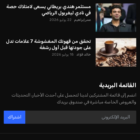
دخل نادي ليفربول الإنجليزي في مفاوضات مع المستثمر البريطاني
– الهندي أميت باتيا، حيث تدور النقاشات حول إمكانية استثمار
يتضمن شراء حصة أقلية في النادي. هذه الخطوة قد تساهم في
تعزيز الموارد المالية لـ”الريدز” في المستقبل القريب.
وأكدت مجموعة “فينواي سبورتس غروب”، التي تمتلك النادي، أنها
تلقت عرضًا من تحالف استثماري يقوده أميت باتيا، مشيرة إلى أن
المباحثات تركز على استثمار استراتيجي عبر الاستحواذ على حصة
أقلية من أسهم ليفربول، رغم عدم الكشف عن تفاصيل دقيقة بشأن
الصفقة حتى الآن.
تشير التقارير الصحفية إلى أن نجاح هذه الصفقة قد يزيد من القيمة
السوقية لنادي ليفربول لتتجاوز ستة مليارات دولار، بشرط التوصل
إلى اتفاق نهائي بين الأطراف المعنية. ومع ذلك، لا تزال المفاوضات
في مراحلها الأولية، مما يعني أنه لم يتم التوصل بعد إلى أي اتفاق