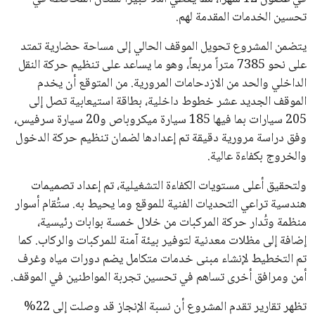
تحسين الخدمات المقدمة لهم.
يتضمن المشروع تحويل الموقف الحالي إلى مساحة حضارية تمتد
على نحو 7385 متراً مربعاً، وهو ما يساعد على تنظيم حركة النقل
الداخلي والحد من الازدحامات المرورية. من المتوقع أن يخدم
الموقف الجديد عشر خطوط داخلية، بطاقة استيعابية تصل إلى
205 سيارات بما فيها 185 سيارة ميكروباص و20 سيارة سرفيس،
وفق دراسة مرورية دقيقة تم إعدادها لضمان تنظيم حركة الدخول
والخروج بكفاءة عالية.
ولتحقيق أعلى مستويات الكفاءة التشغيلية، تم إعداد تصميمات
هندسية تراعي التحديات الفنية للموقع وما يحيط به. ستُقام أسوار
منظمة وتُدار حركة المركبات من خلال خمسة بوابات رئيسية،
إضافة إلى مظلات معدنية لتوفير بيئة آمنة للمركبات والركاب. كما
تم التخطيط لإنشاء مبنى خدمات متكامل يضم دورات مياه وغرف
أمن ومرافق أخرى تساهم في تحسين تجربة المواطنين في الموقف.
تظهر تقارير تقدم المشروع أن نسبة الإنجاز قد وصلت إلى 22%