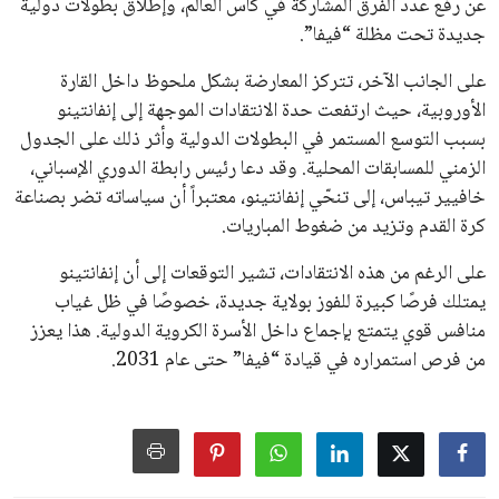
عن رفع عدد الفرق المشاركة في كأس العالم، وإطلاق بطولات دولية
جديدة تحت مظلة “فيفا”.
على الجانب الآخر، تتركز المعارضة بشكل ملحوظ داخل القارة
الأوروبية، حيث ارتفعت حدة الانتقادات الموجهة إلى إنفانتينو
بسبب التوسع المستمر في البطولات الدولية وأثر ذلك على الجدول
الزمني للمسابقات المحلية. وقد دعا رئيس رابطة الدوري الإسباني،
خافيير تيباس، إلى تنحّي إنفانتينو، معتبراً أن سياساته تضر بصناعة
كرة القدم وتزيد من ضغوط المباريات.
على الرغم من هذه الانتقادات، تشير التوقعات إلى أن إنفانتينو
يمتلك فرصًا كبيرة للفوز بولاية جديدة، خصوصًا في ظل غياب
منافس قوي يتمتع بإجماع داخل الأسرة الكروية الدولية. هذا يعزز
من فرص استمراره في قيادة “فيفا” حتى عام 2031.