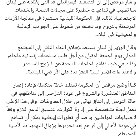
وأشار مرقص إلى أن التصعيد الإسرائيلي قد ألقى بظلاله على لبنان،
مما تسبب في تداعيات خطيرة على مجالات الصحة والخدمات
الاجتماعية. لذلك، فإن الحكومة اللبنانية مستمرة في معالجة الأزمات
المرتبطة بالنزوح وما تخلقه من ضغوط على الجوانب الإغاثية
والمعيشية في البلاد.
وقال الوزير إن لبنان يستعد لإطلاق النداء الثاني إلى المجتمع
الدولي يوم الجمعة المقبل، من أجل طلب مساعدات إنسانية عاجلة،
وذلك في ضوء تفاقم الحاجات الناجمة عن النزوح المستمر
والاعتداءات الإسرائيلية المتزايدة على الأراضي اللبنانية.
كما أوضح مرقص أن الحكومة تمتلك خطة متكاملة لإعادة إعمار
المناطق المتضررة والشروع في عودة النازحين إلى مناطقهم، في
حالة التوصل إلى اتفاق نهائي من خلال المفاوضات. وفي هذا الإطار،
تعمل لجنة متخصصة على إدارة الكوارث، لتنسيق الدعم اللازم وفقاً
لاحتياجات المواطنين ورصد أي تطورات إيجابية يمكن أن تساهم
في عودة الأهالي إلى قراهم بعد تحريرها وزوال التهديدات الأمنية
المحيطة.