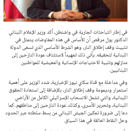
علوم وتكنولوجيا
المرأة والجمال
في إطار التباحثات الجارية في واشنطن، أكد وزير الإعلام اللبناني
حوادث
الدكتور بول مرقص أن الأساس في هذه المفاوضات يتمثل في
تثبيت وقف إطلاق النار، وهو الشرط الأساسي الذي تسعى الدولة
محافظات
اللبنانية لتحقيقه. يأتي ذلك تمهيداً لاستئناف عودة النازحين إلى
منازلهم وتلبية الاحتياجات الإنسانية والمعيشية للمواطنين
اللبنانيين.
وفي مداخلة مع قناة سكاي نيوز الإخبارية، شدد الوزير على أهمية
استمرار وديمومة وقف إطلاق النار، بالإضافة إلى استعادة الحقوق
اللبنانية، والتي تشمل الانسحاب الإسرائيلي الكامل من الأراضي
اللبنانية، وتحرير الأسرى، وكذلك عودة النازحين إلى مناطقهم. كما
دعا إلى ضرورة تمكين الجيش اللبناني من بسط سلطته عبر الحدود
وحل النقاط العالقة في هذا السياق.