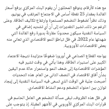
في السباق الانتخابي، ولم تتمكن الأصوات المعارضة من التوصل إلى
اسم يوازن موقف إنفانتينو، قبل انتهاء فترة الترشح في نوفمبر
المقبل.
يعتمد إنفانتينو على قاعدة دعم قوية من الاتحادات القارية المختلفة،
بما في ذلك الاتحاد الأفريقي والآسيوي، بالإضافة إلى دعم غالبية
اتحادات أمريكا الجنوبية والكونكاكاف. وقد ساهمت مجموعة من
القرارات التي اتخذها في زيادة الموارد المالية لهذه الاتحادات، فضلاً
عن رفع عدد الفرق المشاركة في كأس العالم، وإطلاق بطولات دولية
جديدة تحت مظلة “فيفا”.
على الجانب الآخر، تتركز المعارضة بشكل ملحوظ داخل القارة
الأوروبية، حيث ارتفعت حدة الانتقادات الموجهة إلى إنفانتينو
بسبب التوسع المستمر في البطولات الدولية وأثر ذلك على الجدول
الزمني للمسابقات المحلية. وقد دعا رئيس رابطة الدوري الإسباني،
خافيير تيباس، إلى تنحّي إنفانتينو، معتبراً أن سياساته تضر بصناعة
كرة القدم وتزيد من ضغوط المباريات.