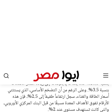
علوم وتكنولوجيا
المرأة والجمال
حوادث
محافظات
يبدو أن السويسري جياني إنفانتينو في طريقه للاحتفاظ بمنصبه
كرئيس للاتحاد الدولي لكرة القدم “فيفا” لفترة رابعة، بعد أن حصل
على تأييد واسع من أكثر من 200 اتحاد وطني من أصل 211 في
الجمعية العمومية. مما يعزز فرصته للفوز في الانتخابات المقررة عام
2027، ويجعله المرشح الأكثر حظًا حتى الآن.
هذا الدعم الواسع يأتي على الرغم من الانتقادات التي وجهت
لإنفانتينو في الآونة الأخيرة. حتى الآن، لم يتقدم أي مرشح منافس