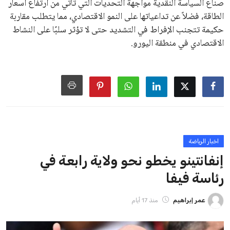
على الرغم من هذه الانتقادات، تشير التوقعات إلى أن إنفانتينو
يمتلك فرصًا كبيرة للفوز بولاية جديدة، خصوصًا في ظل غياب
منافس قوي يتمتع بإجماع داخل الأسرة الكروية الدولية. هذا يعزز
من فرص استمراره في قيادة “فيفا” حتى عام 2031.