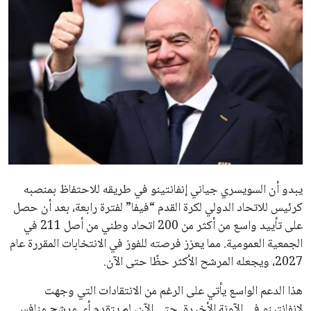
ايوا مصر
الاخبار الشائعة
إنفانتينو يخطو نحو ولاية رابعة في رئاسة فيفا
عمر إبراهيم
22 يوليو 2026
مستثمر هندي بريطاني يسعى لامتلاك حصة
في نادي ليفربول الرياضي
عمر إبراهيم
22 يوليو 2026
تحقق من قهوتك المغشوشة 7 علامات تدل
على جودتها قبل أول رشفة
خالد فؤاد
18 يوليو 2026