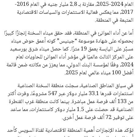
العام 2024-2025، مقارنة بـ 2.8 مليار جنيه في العام 2016-
2017، مما يعكس فعالية الاستثمارات والسياسات الاقتصادية
المتبعة في المنطقة.
أما عن أداء الموانئ في المنطقة، فقد حقق ميناء السخنة إنجازًا كبيرًا
بحصوله على شهادة موسوعة “جينيس” كونه أعمق حوض ميناء
مسبَّر على اليابسة بعمق 19 مترًا. كما حصل ميناء شرق بورسعيد
على المركز الثالث عالميًا في مؤشر أداء الموانئ للحاويات لعام
2024، وفقًا لمؤسسة البنك الدولي، مما يعزز من مكانته ضمن قائمة
أفضل 100 ميناء عالمي لعام 2025.
في سياق المناطق الصناعية، سجلت منطقة السخنة الصناعية
استثمارات قدرها 33.1 مليار دولار عبر 547 مشروعًا، وفرت أكثر
من 133 ألف فرصة عمل مباشرة. بينما كانت منطقة غرب القنطرة
الصناعية قد حصلت على 1.5 مليار دولار كاستثمارات، مما ساعد
على توفير 72 ألف فرصة عمل أخرى.
تؤكد هذه الإنجازات أهمية المنطقة الاقتصادية لقناة السويس كأحد