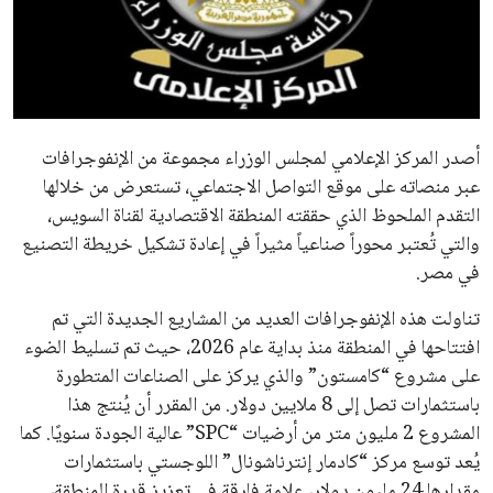
علوم وتكنولوجيا
المرأة والجمال
حوادث
أصدر المركز الإعلامي لمجلس الوزراء مجموعة من الإنفوجرافات
عبر منصاته على موقع التواصل الاجتماعي، تستعرض من خلالها
محافظات
التقدم الملحوظ الذي حققته المنطقة الاقتصادية لقناة السويس،
والتي تُعتبر محوراً صناعياً مثيراً في إعادة تشكيل خريطة التصنيع
في مصر.
تناولت هذه الإنفوجرافات العديد من المشاريع الجديدة التي تم
افتتاحها في المنطقة منذ بداية عام 2026، حيث تم تسليط الضوء
على مشروع “كامستون” والذي يركز على الصناعات المتطورة
باستثمارات تصل إلى 8 ملايين دولار. من المقرر أن يُنتج هذا
المشروع 2 مليون متر من أرضيات “SPC” عالية الجودة سنويًا. كما
يُعد توسع مركز “كادمار إنترناشونال” اللوجستي باستثمارات
مقدارها 24 مليون دولار، علامة فارقة في تعزيز قدرة المنطقة،