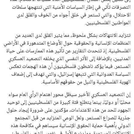
التصرفات تأتي في إطار السياسات الأمنية التي تنتهجها سلطات
الاحتلال، والتي تستمر في خلق أجواء من الخوف والقلق لدى
المواطنين الفلسطينيين.
تتزايد الانتهاكات بشكل ملحوظ، مما يثير القلق لدى العديد من
المنظمات الإنسانية والحقوقية حول الأوضاع المتدهورة في الأراضي
الفلسطينية. إذ تتحدث التقارير عن تأثير هذه الممارسات على حياة
المدنيين، بالإضافة إلى الأثر النفسي الذي يخلفه التصعيد العسكري
المستمر. فيما يؤكد ناشطون فلسطينيون أن هذه الهجمات تعكس
السياسة العدوانية التي تتبعها إسرائيل، والتي تهدف إلى إضعاف
الهوية الفلسطينية والنيل من حقوقهم الأساسية.
إن التصعيد العسكري الأخير سيظل محور اهتمام الرأي العام سواء
محليًا أو دوليًا، بينما يتطلع فئة كبيرة من الفلسطينيين إلى توحيد
الجهود للحد من هذه الاعتداءات، مؤكدين على ضرورة إيجاد حلول
جذرية للصراع المستمر. ولعل الوعي المتزايد من قبل المجتمع
الدولي بأهمية حماية الحقوق الإنسانية سيساهم في مكافحة هذه
الانتهاكات المستمرة، مما يزرع الأمل في نفوس الشعب الفلسطيني