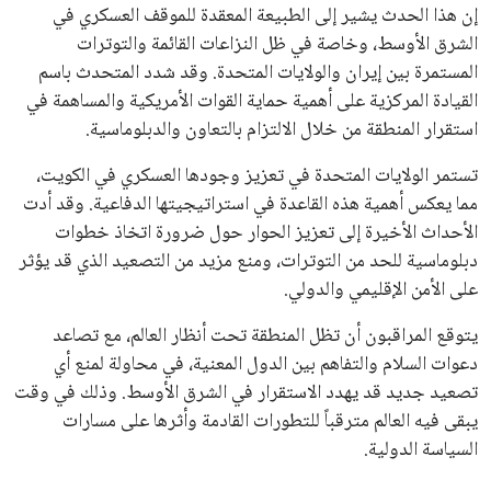
إن هذا الحدث يشير إلى الطبيعة المعقدة للموقف العسكري في
الشرق الأوسط، وخاصة في ظل النزاعات القائمة والتوترات
المستمرة بين إيران والولايات المتحدة. وقد شدد المتحدث باسم
القيادة المركزية على أهمية حماية القوات الأمريكية والمساهمة في
استقرار المنطقة من خلال الالتزام بالتعاون والدبلوماسية.
تستمر الولايات المتحدة في تعزيز وجودها العسكري في الكويت،
مما يعكس أهمية هذه القاعدة في استراتيجيتها الدفاعية. وقد أدت
الأحداث الأخيرة إلى تعزيز الحوار حول ضرورة اتخاذ خطوات
دبلوماسية للحد من التوترات، ومنع مزيد من التصعيد الذي قد يؤثر
على الأمن الإقليمي والدولي.
يتوقع المراقبون أن تظل المنطقة تحت أنظار العالم، مع تصاعد
دعوات السلام والتفاهم بين الدول المعنية، في محاولة لمنع أي
تصعيد جديد قد يهدد الاستقرار في الشرق الأوسط. وذلك في وقت
يبقى فيه العالم مترقباً للتطورات القادمة وأثرها على مسارات
السياسة الدولية.