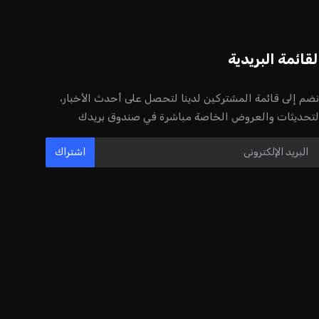
أخر الأخبار
إنفانتينو يخطو نحو ولاية رابعة في رئاسة
فيفا
عمر إبراهيم
22 يوليو 2026
مستثمر هندي بريطاني يسعى لامتلاك
حصة في نادي ليفربول الرياضي
عمر إبراهيم
22 يوليو 2026
بريطانيا تعلن دعمها لاستخدام أمريكا
قواعدها العسكرية لتنفيذ ضربات ضد
إيران
كريم أشرف
22 يوليو 2026
خروج ألمانيا يشكل خطرًا على التسويق