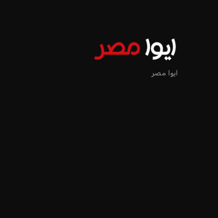
اخبار الرياضة
إنفانتينو يخطو نحو ولاية را
عمر إبراهيم
منذ 17 أيام