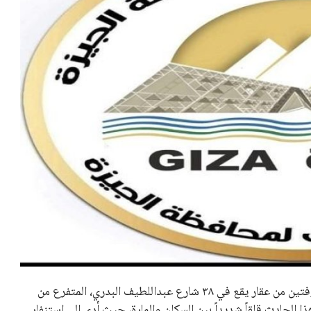
تابع الدكتور أحمد الأنصاري، محافظ الجيزة، حادث سقوط شرفتين من عقار يقع في ٣٨ شارع عبداللطيف البدري، المتفرع من
ا الحادث قلقاً شديداً بين السكان والمارة، حيث أدى إلى استنفار