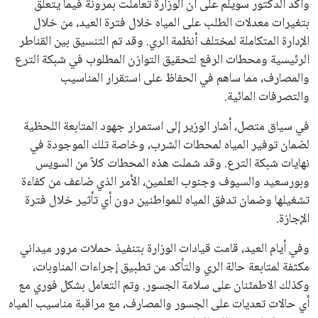
وأكد الدكتور سويلم على أن الوزارة تعاملت بمرونة فيما يتعلق
بتغيرات معدلات الطلب على المياه خلال فترة العيد، من خلال
الإدارة المتكاملة لمختلف أنظمة الري. وقد تم التنسيق بين القناطر
الرئيسية ومحطات الرفع لتحقيق التوازن المطلوب في شبكة الترع
والمصارف، مما ساهم في الحفاظ على استقرار المناسيب
والتصرفات المائية.
في سياق متصل، أشار الوزير إلى استمرار جهود المتابعة اللحظية
لضمان توفير المياه لمحطات الشرب، وخاصة تلك الموجودة في
نهايات شبكة الترع. وقد شملت هذه المحطات كلاً من السويس
وبورسعيد والسيوف وجنوب العلمين، الأمر الذي ضاعف من كفاءة
تشغيلها وضمان تدفق المياه للمواطنين دون أي تأثير خلال فترة
الإجازة.
وفي أيام العيد، قامت قيادات الوزارة بتنفيذ حملات مرور ميداني
مكثفة لمتابعة حالة الري والتأكد من تطبيق إجراءات المناوبات،
وكذلك الاطمئنان على سلامة الجسور. وتم التعامل بشكل فوري مع
أي حالات تعديات على الجسور والمصارف، مع مراقبة مناسيب المياه