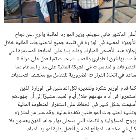
علوم وتكنولوجيا
المرأة والجمال
أعلن الدكتور هاني سويلم، وزير الموارد المائية والري، عن نجاح
حوادث
الأجهزة المعنية في الوزارة في تلبية جميع الاحتياجات المائية خلال
إجازة عيد الأضحى المبارك، وذلك بناءً على المتابعة المستمرة التي
محافظات
قامت بها فرق الطوارئ والعمليات. حيث تم العمل على مراقبة
التصرفات والمناسبات في الشبكة المائية على مدار الساعة، مما
ساعد في اتخاذ القرارات الضرورية للتعامل مع مختلف التحديات.
كما قدم الوزير شكره وتقديره لكل العاملين في الوزارة الذين
استمروا في أداء مهامهم خلال أيام العيد، مشيرًا إلى أن جهودهم
أسهمت بشكل كبير في الحفاظ على استقرار المنظومة المائية
وتلبية احتياجات المواطنين بكفاءة عالية. وقد عبر عن اعتزازه
بروح المسؤولية والانتماء التي يتحلى بها رجاله، الذين يعملون بلا
كلل في مختلف المواقع لضمان أفضل إدارة لموارد المياه.