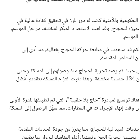
الحكومية والأمنية كانت له دور بارز في تحقيق كفاءة عالية في
يزة للحجاج. وقد لعب الاستعداد المبكر لمختلف مراحل الموسم،
الموسم.
كم قد ساعدت في متابعة حركة الحجاج بفعالية، مما أدى إلى
ن المشاعر المقدسة.
ار، حيث تم رصد تجربة الحجاج منذ وصولهم إلى المملكة وحتى
مغادرتهم، وشارك في عملية القياس أكثر من 110 آلاف حاج من 134 جنسية مختلفة. وهذا يثبت التزام المملكة بتقديم أفضل
ناك توسيع لمبادرة “حاج بلا حقيبة”، التي تم تطبيقها للمرة الأولى
قت إنهاء الإجراءات في المطارات، مما سهّل الوصول إلى المملكة
لخدمات الميدانية للحجاج، مما يعزز من جودة الخدمات المقدمة
تحسين تجربة الحج وتسهيل أداء المناسك للزوار بما يضمن