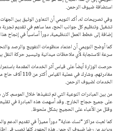
استضافة ضيوف الرحمن.
وفي تصريحات له، أكد النويمي أن التعاون الوثيق بين الجهات 
تشغيل وتنظيم كل جوانب الحج، مما ساهم في تقديم تجربة مم
إضافة إلى خطط العمل التنظيمية، دوراً أساسياً في إنجاح هذا 
كما أوضح النويمي أن اعتماد منظومات التفويج والرصد والتح
سرعة الاستجابة لأي ملاحظات ميدانية وتيسير حركة النقل بي
حرصت الوزارة أيضاً على قياس أثر الخدمات المقدمة باستمر
الخدمات لضيوف الرحمن.
من بين المبادرات النوعية التي تم تنفيذها خلال الموسم، كان ه
على جميع حجاج الخارج. وقد أسهمت هذه المبادرة في تقليص و
وقلل من الأعباء على الحجيج بشكل ملحوظ.
كما لعبت مراكز “نسك عناية” دوراً مميزاً في تقديم الدعم وا
ويزيد من رضا ضيوف الرحمن. هذه الجهود كلها تصب في إطار 