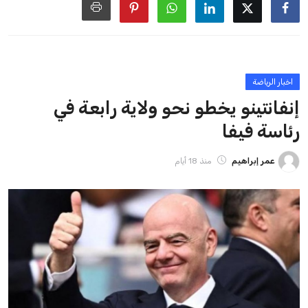
الزمني للمسابقات المحلية. وقد دعا رئيس رابطة الدوري الإسباني،
خافيير تيباس، إلى تنحّي إنفانتينو، معتبراً أن سياساته تضر بصناعة
كرة القدم وتزيد من ضغوط المباريات.
على الرغم من هذه الانتقادات، تشير التوقعات إلى أن إنفانتينو
يمتلك فرصًا كبيرة للفوز بولاية جديدة، خصوصًا في ظل غياب
منافس قوي يتمتع بإجماع داخل الأسرة الكروية الدولية. هذا يعزز
من فرص استمراره في قيادة “فيفا” حتى عام 2031.