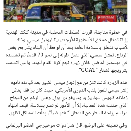
علوم وتكنولوجيا
عمر إبراهيم
منذ 18 أيام
المرأة والجمال
حوادث
محافظات
يبدو أن السويسري جياني إنفانتينو في طريقه للاحتفاظ بمنصبه
كرئيس للاتحاد الدولي لكرة القدم “فيفا” لفترة رابعة، بعد أن حصل
على تأييد واسع من أكثر من 200 اتحاد وطني من أصل 211 في
الجمعية العمومية. مما يعزز فرصته للفوز في الانتخابات المقررة عام