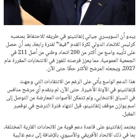
ايوا مصر
الاخبار الشائعة
إنفانتينو يخطو نحو ولاية رابعة في رئاسة فيفا
عمر إبراهيم
22 يوليو 2026
مستثمر هندي بريطاني يسعى لامتلاك حصة
في نادي ليفربول الرياضي
عمر إبراهيم
22 يوليو 2026
تحقق من قهوتك المغشوشة 7 علامات تدل