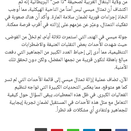
2027، ويجعله المرشح الأكثر حظًا حتى الآن.
هذا الدعم الواسع يأتي على الرغم من الانتقادات التي وجهت
لإنفانتينو في الآونة الأخيرة. حتى الآن، لم يتقدم أي مرشح منافس
في السباق الانتخابي، ولم تتمكن الأصوات المعارضة من التوصل إلى
اسم يوازن موقف إنفانتينو، قبل انتهاء فترة الترشح في نوفمبر
المقبل.
يعتمد إنفانتينو على قاعدة دعم قوية من الاتحادات القارية المختلفة،
بما في ذلك الاتحاد الأفريقي والآسيوي، بالإضافة إلى دعم غالبية
اتحادات أمريكا الجنوبية والكونكاكاف. وقد ساهمت مجموعة من
القرارات التي اتخذها في زيادة الموارد المالية لهذه الاتحادات، فضلاً
عن رفع عدد الفرق المشاركة في كأس العالم، وإطلاق بطولات دولية
جديدة تحت مظلة “فيفا”.
على الجانب الآخر، تتركز المعارضة بشكل ملحوظ داخل القارة
الأوروبية، حيث ارتفعت حدة الانتقادات الموجهة إلى إنفانتينو
بسبب التوسع المستمر في البطولات الدولية وأثر ذلك على الجدول