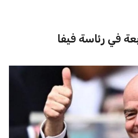
الاخبار الشائعة
ا
إنفانتينو يخطو نحو ولاية رابعة في
ا
رئاسة فيفا
ا
عمر إبراهيم
22 يوليو 2026
مستثمر هندي بريطاني يسعى لامتلاك
حصة في نادي ليفربول الرياضي
عمر إبراهيم
22 يوليو 2026
تحقق من قهوتك المغشوشة 7 علامات
تدل على جودتها قبل أول رشفة