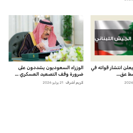
 قيادة الفراعنة في
مستثمر هندي بريطاني يسعى
ية بعد ك...
لامتلاك حصة في نادي ليفربول ال...
عمر إبراهيم
22 يوليو 2026