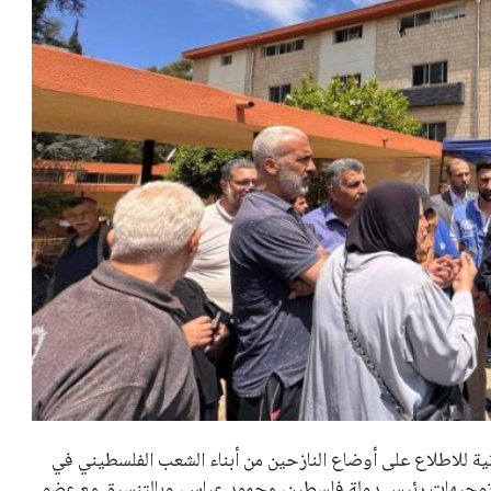
نية للاطلاع على أوضاع النازحين من أبناء الشعب الفلسطيني في
لى توجيهات رئيس دولة فلسطين، محمود عباس، وبالتنسيق مع عضو