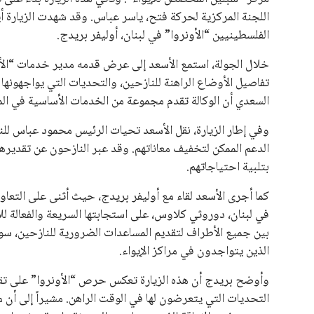
اللجنة المركزية لحركة فتح، ياسر عباس. وقد شهدت الزيارة أ
الفلسطينيين “الأونروا” في لبنان، أوليفر بريدج.
خلال الجولة، استمع الأسعد إلى عرض قدمه مدير خدمات “الأو
تفاصيل الأوضاع الراهنة للنازحين، والتحديات التي يواجهون
السعدي أن الوكالة تقدم مجموعة من الخدمات الأساسية في الم
وفي إطار الزيارة، نقل الأسعد تحيات الرئيس محمود عباس للنا
الدعم الممكن لتخفيف معاناتهم. وقد عبر النازحون عن تقديره
بتلبية احتياجاتهم.
كما أجرى الأسعد لقاء مع أوليفر بريدج، حيث أثنى على التعاون
في لبنان، دوروثي كلاوس، على استجابتها السريعة والفعالة لل
بين جميع الأطراف لتقديم المساعدات الضرورية للنازحين، سواء
الذين يتواجدون في مراكز الإيواء.
وأوضح بريدج أن هذه الزيارة تعكس حرص “الأونروا” على تقد