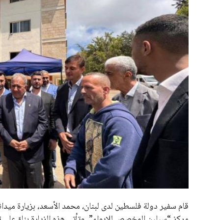
علوم وتكنولوجيا
المرأة والجمال
حوادث
محافظات
قام سفير دولة فلسطين لدى لبنان، محمد الأسعد، بزيارة ميدا
مركز “سبلين المخصص للإيواء”. وتأتي هذه الزيارة بناءً ع