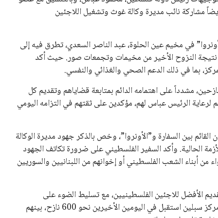
يضاً مشاركة نائب مديرة وكالة غوث وتشغيل اللاجئين
نروا” في مخيم عين الحلوة، عبد الناصر السعدي، تطرق فيه إلى
ها نتيجة النزوح الأخير من مخيمات وتجمعات صور. حيث أكد
ركز، بما في ذلك الدعم الصحي والغذائي والنفسي.
زحين، مشدداً على اهتمامه الدائم بمتابعة قضاياهم وتقديم كل
م لرعاية الرئيس عباس لهم، مؤكدين على ثقتهم في التزامه اليومي
 القائم بين السفارة و”الأونروا”، وخص بالذكر جهود مديرة الوكالة
أزمة الحالية. وأكد السفير الفلسطيني على ضرورة تكاتف الجهود
 من أبناء الشعب الفلسطيني أو إخوانهم من اللبنانيين والسوريين
يم الأفضل للاجئين الفلسطينيين، مع تسليط الضوء على
التحديات التي يتعرضون لها في الوقت الراهن. مشيراً إلى أن مركز سبلين استقبل في اليومين الأخيرين نحو 600 نازح، بينهم