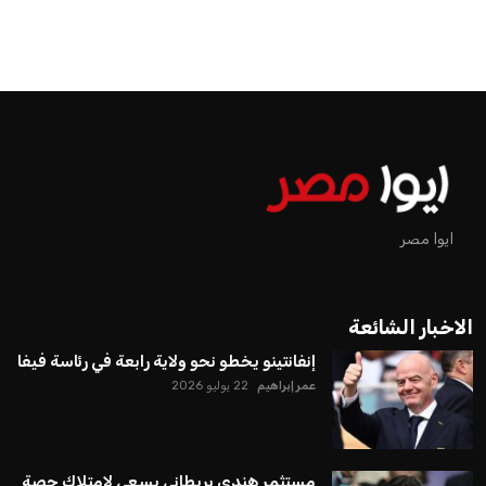
ايوا مصر
الاخبار الشائعة
إنفانتينو يخطو نحو ولاية رابعة في رئاسة فيفا
عمر إبراهيم
22 يوليو 2026
مستثمر هندي بريطاني يسعى لامتلاك حصة