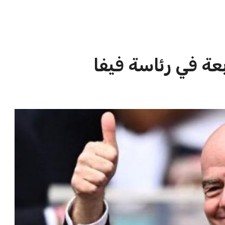
الاخبار الشائعة
ا
إنفانتينو يخطو نحو ولاية رابعة في
ا
رئاسة فيفا
ا
عمر إبراهيم
22 يوليو 2026
مستثمر هندي بريطاني يسعى لامتلاك
حصة في نادي ليفربول الرياضي
عمر إبراهيم
22 يوليو 2026
تحقق من قهوتك المغشوشة 7 علامات
تدل على جودتها قبل أول رشفة