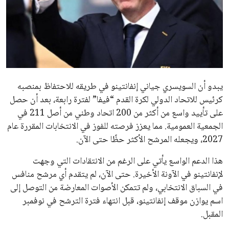
ايوا مصر
الاخبار الشائعة
إنفانتينو يخطو نحو ولاية رابعة في رئاسة فيفا
عمر إبراهيم
22 يوليو 2026
مستثمر هندي بريطاني يسعى لامتلاك حصة
في نادي ليفربول الرياضي
عمر إبراهيم
22 يوليو 2026
تحقق من قهوتك المغشوشة 7 علامات تدل