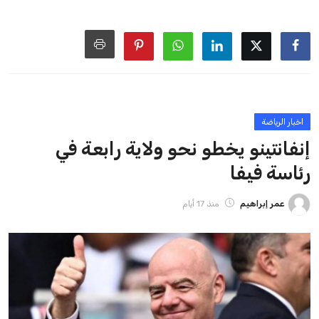
الزمني للمسابقات المحلية. وقد دعا رئيس رابطة الدوري الإسباني،
خافيير تيباس، إلى تنحّي إنفانتينو، معتبراً أن سياساته تضر بصناعة
كرة القدم وتزيد من ضغوط المباريات.
على الرغم من هذه الانتقادات، تشير التوقعات إلى أن إنفانتينو
يمتلك فرصًا كبيرة للفوز بولاية جديدة، خصوصًا في ظل غياب
منافس قوي يتمتع بإجماع داخل الأسرة الكروية الدولية. هذا يعزز
من فرص استمراره في قيادة “فيفا” حتى عام 2031.