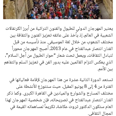
علوم وتكنولوجيا
عمر إبراهيم
منذ 17 أيام
المرأة والجمال
حوادث
محافظات
يبدو أن السويسري جياني إنفانتينو في طريقه للاحتفاظ بمنصبه
كرئيس للاتحاد الدولي لكرة القدم “فيفا” لفترة رابعة، بعد أن حصل
على تأييد واسع من أكثر من 200 اتحاد وطني من أصل 211 في