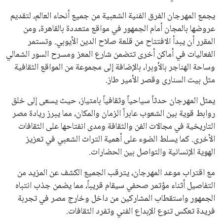
الجمعية العمومية. مما يعزز فرصته للفوز في الانتخابات المقررة عام
2027، ويجعله المرشح الأكثر حظًا حتى الآن.
هذا الدعم الواسع يأتي على الرغم من الانتقادات التي وجهت
لإنفانتينو في الآونة الأخيرة. حتى الآن، لم يتقدم أي مرشح منافس
في السباق الانتخابي، ولم تتمكن الأصوات المعارضة من التوصل إلى
اسم يوازن موقف إنفانتينو، قبل انتهاء فترة الترشح في نوفمبر
المقبل.
يعتمد إنفانتينو على قاعدة دعم قوية من الاتحادات القارية المختلفة،
بما في ذلك الاتحاد الأفريقي والآسيوي، بالإضافة إلى دعم غالبية
اتحادات أمريكا الجنوبية والكونكاكاف. وقد ساهمت مجموعة من
القرارات التي اتخذها في زيادة الموارد المالية لهذه الاتحادات، فضلاً
عن رفع عدد الفرق المشاركة في كأس العالم، وإطلاق بطولات دولية
جديدة تحت مظلة “فيفا”.
على الجانب الآخر، تتركز المعارضة بشكل ملحوظ داخل القارة
الأوروبية، حيث ارتفعت حدة الانتقادات الموجهة إلى إنفانتينو
بسبب التوسع المستمر في البطولات الدولية وأثر ذلك على الجدول