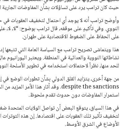
حيث كان ترامب يرد على تساؤلات بشأن المفاوضات الجارية المت
وأوضح ترامب أنه لا يوجد أي احتمال لتخفيف العقوبات في ح
النووي. وفي تأكيدٍ على موقفه، قال ترامب بوضوح: “لا، لا، عل
على الحفاظ على الضغوط الاقتصادية على طهران.
هذا ويتماشى تصريح ترامب مع السياسة العامة التي تتبعها إد
نشاطاتها النووية والعدائية في المنطقة. ويعتبر اليورانيوم ع
للحد منها، نظراً لاحتمالات استخدامه في تطوير الأسلحة النوو
despite the sanctions. وقد أثار هذا 
استمرار المفاوضات دون حدوث تقدم ملحوظ.
في هذا السياق، يتوقع البعض أن تواصل الولايات المتحدة ضغط
لتخفيف تأثير تلك العقوبات على اقتصادها. إن هذه التوترات ال
الأوضاع في الشرق الأوسط.