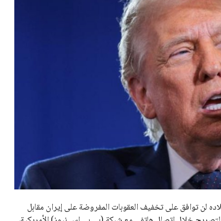
اده لن توافق على تخفيف العقوبات المفروضة على إيران مقابل
لتصريح خلال اتصال هاتفي مع شبكة (بي بي إس نيوز) الأمريكية،