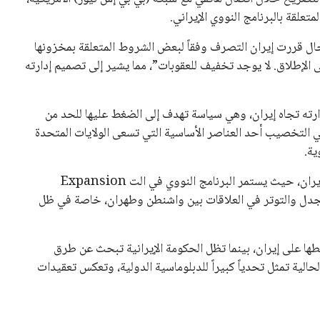
علقة بالبرنامج النووي الإيراني.
ال قررت إيران التصرف وفقاً لبعض الشروط المتعلقة بمخزونها
ى الإطلاق. لا يوجد تخفيف للعقوبات”، مما يشير إلى تصميم إدارته
ارته تجاه إيران، وهي سياسة تهدف إلى الضغط عليها للحد من
الي التخصيب أحد العناصر الأساسية التي تسعى الولايات المتحدة
ية.
من جهة أخرى، يتزايد القلق الدولي بشأن تطورات الوضع في إيران، حيث يستمر البرنامج النووي في الت Expansion
الأمر المزيد من الجدل والتوتر في العلاقات بين واشنطن وطهران، خاصة في ظل
ها على إيران، بينما تظل الحكومة الإيرانية تبحث عن طرق
حالية تمثل تحدياً كبيراً للدبلوماسية الدولية، وتعكس تعقيدات