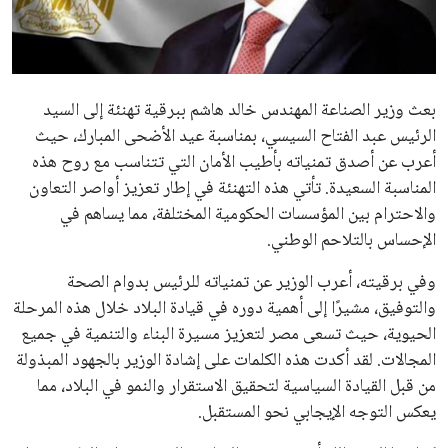
علوم وتكنولوجيا
المرأة والجمال
بعث وزير الصناعة المهندس خالد هاشم ببرقية تهنئة إلى السيد
حوادث
الرئيس عبد الفتاح السيسي، بمناسبة عيد الأضحى المبارك، حيث
أعرب عن أصدق تمنياته بأطيب الأمان التي تتناسب مع روح هذه
محافظات
المناسبة السعيدة. تأتي هذه التهنئة في إطار تعزيز أواصر التعاون
والاحترام بين المؤسسات الحكومية المختلفة، مما يساهم في
الإحساس بالتلاحم الوطني.
وفي برقيته، أعرب الوزير عن تمنياته للرئيس بدوام الصحة
والتوفيق، مشيرًا إلى أهمية دوره في قيادة البلاد خلال هذه المرحلة
الحيوية، حيث تسعى مصر لتعزيز مسيرة البناء والتنمية في جميع
المجالات. لقد أكدت هذه الكلمات على إشادة الوزير بالجهود المبذولة
من قبل القيادة السياسية لتحقيق الاستقرار والنمو في البلاد، مما
يعكس التوجه الإيجابي نحو المستقبل.