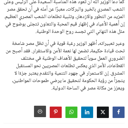
كما دعا الوزير الله أن تعود هذه المناسبة السعيدة على الرئيس وعلى
الشعب المصري بالخير والبركات، معبرًا عن أمله في أن تحقق مصر
المزيد من التطور والازدهار، وتلبية تطلعات الشعب المصري العظيم.
إن أهمية الأعياد في إظهار قيم المحبة والتعاون تتجلى بوضوح في
مثل هذه التهاني التي تجسد روح الوحدة الوطنية.
وعبر تعبيراته، أظهر الوزير رغبة قوية في أن تظل مصر شامخة
تحت قيادة حكيمة، تضمن لها نعمة الأمن والاستقرار. فقد أصبح من
الضروري العمل سوياً لتحقيق الأهداف الوطنية في مختلف
القطاعات، الأمر الذي يعكس تطلعات المصريين نحو المستقبل
المشرق. إن الاستمرار في جهود التنمية والتقدم يعتبر جزءًا لا
يتجزأ من رؤية الحكومة لتحقيق ما يرضي طموحات المواطنين،
ويعزز من مكانة مصر في الساحة الدولية.