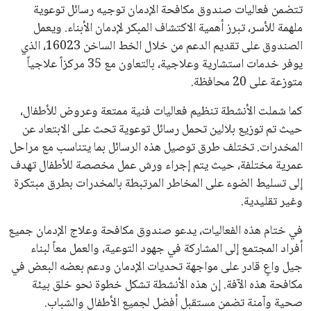
تتضمن فعاليات صندوق مكافحة الإدمان توجيه رسائل توعوية
ملهمة للأسر، تبرز أهمية الاكتشاف المبكر لإدمان الأبناء. ويعمل
الصندوق على تقديم الدعم من خلال الخط الساخن 16023، الذي
يوفر خدمات استشارية وعلاجية، بالتعاون مع 35 مركزاً علاجياً
متوزعة على 20 محافظة.
كما شملت الأنشطة تنظيم فعاليات فنية ممتعة وعروض للأطفال،
حيث تم توزيع بلالين تحمل رسائل توعوية تحث على الابتعاد عن
المخدرات. تختلف طرق توصيل هذه الرسائل بما يتناسب مع مراحل
عمرية مختلفة، حيث يتم إجراء ورش عمل مخصصة للأطفال تهدف
إلى تسليط الضوء على المخاطر المرتبطة بالمخدرات بطرق مبتكرة
وغير تقليدية.
في ختام هذه الفعاليات، يدعو صندوق مكافحة وعلاج الإدمان جميع
أفراد المجتمع إلى المشاركة في جهود التوعية، والعمل معاً لبناء
جيل واعٍ قادر على مواجهة تحديات الإدمان ودعم بعضه البعض في
مكافحة هذه الآفة. إن هذه الأنشطة تشكل خطوة نحو خلق بيئة
صحية وآمنة تضمن مستقبل أفضل لجميع الأطفال والشباب.