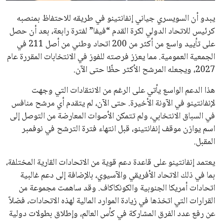
في نادي ليفربول الرياضي
عمر إبراهيم
22 يوليو 2026
تحقق من قهوتك المغشوشة 7 علامات تدل
على جودتها قبل أول رشفة
خالد فؤاد
18 يوليو 2026
القائمة البريدية
انضم إلى قائمة المشتركين لدينا لتحصل على أحدث الأخبار، التحديثات
والعروض الخاصة مباشرة في صندوق بريدك
اشتراك