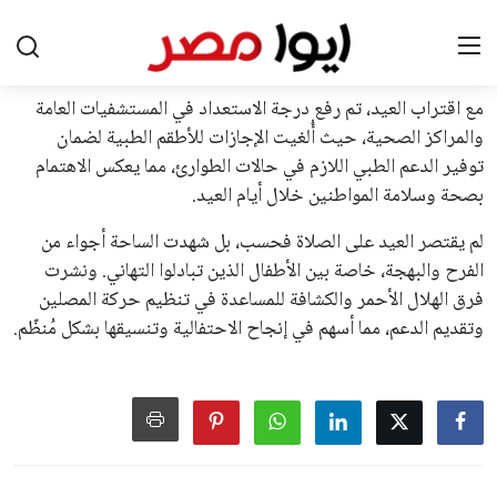
جديدة تحت مظلة “فيفا”.
على الجانب الآخر، تتركز المعارضة بشكل ملحوظ داخل القارة
الأوروبية، حيث ارتفعت حدة الانتقادات الموجهة إلى إنفانتينو
بسبب التوسع المستمر في البطولات الدولية وأثر ذلك على الجدول
الزمني للمسابقات المحلية. وقد دعا رئيس رابطة الدوري الإسباني،
خافيير تيباس، إلى تنحّي إنفانتينو، معتبراً أن سياساته تضر بصناعة
كرة القدم وتزيد من ضغوط المباريات.
على الرغم من هذه الانتقادات، تشير التوقعات إلى أن إنفانتينو
يمتلك فرصًا كبيرة للفوز بولاية جديدة، خصوصًا في ظل غياب
منافس قوي يتمتع بإجماع داخل الأسرة الكروية الدولية. هذا يعزز
من فرص استمراره في قيادة “فيفا” حتى عام 2031.