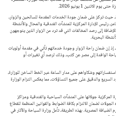
 الاثنين 1 يونيو 2026.
ة، حيث تركز على ضمان جودة الخدمات المقدمة للسائحين والزوار،
ر، رئيس الإدارة المركزية للمنشآت الفندقية والمحال والأنشطة
لإضافة إلى رصد المخالفات التي قد ترد من الزوار الذين يتوجهون
أنشطة البحرية.
إذ إن ضمان راحة الزوار وجودة خدماتهم تأتي في مقدمة أولويات
لسياحة الوافدة إلى مصر عن كثب، وذلك لرصد أي تغيرات أو
ستفساراتهم وشكاواهم على مدار الساعة عبر الخط الساخن للوزارة،
الغرفة على الرد السريع والدقيق على جميع التساؤلات، مما يعكس التزام الوزارة
رة المركزية جولاتها على المنشآت السياحية والفندقية ومراكز
لات لضمان الالتزام بكافة الضوابط والقوانين المنظمة للقطاع
الضيافة المصرية. بهذه الطريقة، تأمل وزارة السياحة والآثار في