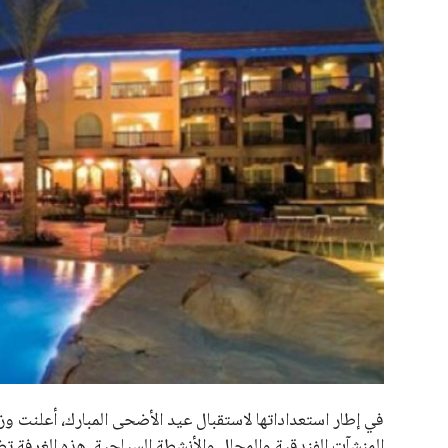
علوم وتكنولوجيا
المرأة والجمال
حوادث
محافظات
في إطار استعداداتها لاستقبال عيد الأضحى المبارك، أعلنت وز
المنشآت الفندقية والمحال والأنشطة السياحية. هذه الغرفة تض