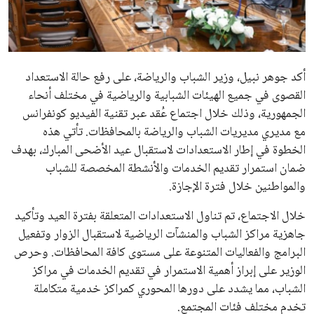
علوم وتكنولوجيا
المرأة والجمال
أكد جوهر نبيل، وزير الشباب والرياضة، على رفع حالة الاستعداد
حوادث
القصوى في جميع الهيئات الشبابية والرياضية في مختلف أنحاء
الجمهورية، وذلك خلال اجتماع عُقد عبر تقنية الفيديو كونفرانس
محافظات
مع مديري مديريات الشباب والرياضة بالمحافظات. تأتي هذه
الخطوة في إطار الاستعدادات لاستقبال عيد الأضحى المبارك، بهدف
ضمان استمرار تقديم الخدمات والأنشطة المخصصة للشباب
والمواطنين خلال فترة الإجازة.
خلال الاجتماع، تم تناول الاستعدادات المتعلقة بفترة العيد وتأكيد
جاهزية مراكز الشباب والمنشآت الرياضية لاستقبال الزوار وتفعيل
البرامج والفعاليات المتنوعة على مستوى كافة المحافظات. وحرص
الوزير على إبراز أهمية الاستمرار في تقديم الخدمات في مراكز
الشباب، مما يشدد على دورها المحوري كمراكز خدمية متكاملة
تخدم مختلف فئات المجتمع.