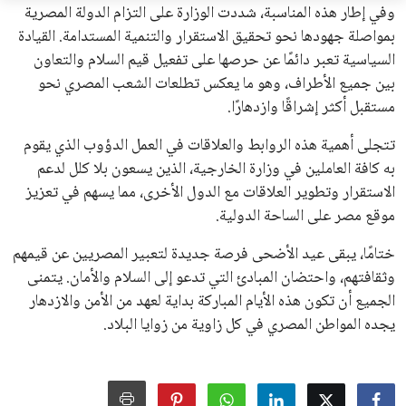
القرارات التي اتخذها في زيادة الموارد المالية لهذه الاتحادات، فضلاً
عن رفع عدد الفرق المشاركة في كأس العالم، وإطلاق بطولات دولية
جديدة تحت مظلة “فيفا”.
على الجانب الآخر، تتركز المعارضة بشكل ملحوظ داخل القارة
الأوروبية، حيث ارتفعت حدة الانتقادات الموجهة إلى إنفانتينو
بسبب التوسع المستمر في البطولات الدولية وأثر ذلك على الجدول
الزمني للمسابقات المحلية. وقد دعا رئيس رابطة الدوري الإسباني،
خافيير تيباس، إلى تنحّي إنفانتينو، معتبراً أن سياساته تضر بصناعة
كرة القدم وتزيد من ضغوط المباريات.
على الرغم من هذه الانتقادات، تشير التوقعات إلى أن إنفانتينو
يمتلك فرصًا كبيرة للفوز بولاية جديدة، خصوصًا في ظل غياب
منافس قوي يتمتع بإجماع داخل الأسرة الكروية الدولية. هذا يعزز
من فرص استمراره في قيادة “فيفا” حتى عام 2031.