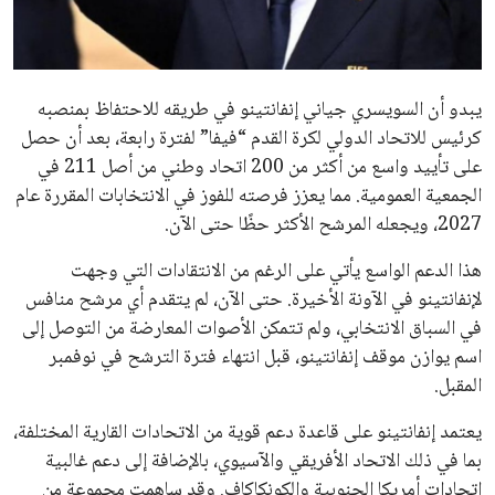
مستثمر هندي بريطاني يسعى لامتلاك حصة
في نادي ليفربول الرياضي
عمر إبراهيم
22 يوليو 2026
تحقق من قهوتك المغشوشة 7 علامات تدل
على جودتها قبل أول رشفة
خالد فؤاد
18 يوليو 2026
القائمة البريدية
انضم إلى قائمة المشتركين لدينا لتحصل على أحدث الأخبار، التحديثات
والعروض الخاصة مباشرة في صندوق بريدك
اشتراك