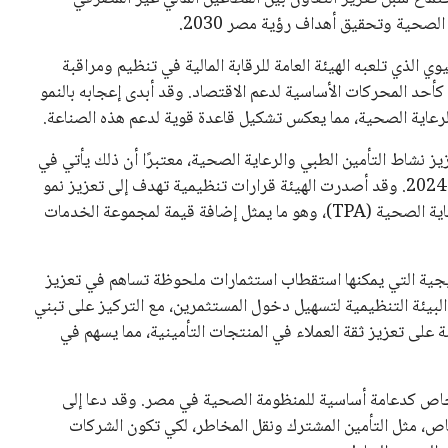
صحية وتحقيق أهداف رؤية مصر 2030.
ي الذي تلعبه الهيئة العامة للرقابة المالية في تنظيم ومراقبة
 كأحد المحركات الأساسية لدعم الاقتصاد. وقد أبدى إعجابه بالنمو
عاية الصحية، مما يعكس تشكيل قاعدة قوية لدعم هذه الصناعة.
زيز نشاط التأمين الطبي والرعاية الصحية، معتبرًا أن ذلك يأتي في
مقدمة الأولويات وفقًا لقانون التأمين الموحد رقم (155) لسنة 2024. وقد أصدرت الهيئة قرارات تنظيمية تهدف إلى تعزيز نمو
القطاع، منها وضع إطار تنظيمي جديد لنشاط إدارة برامج الرعاية الصحية (TPA)، وهو ما يمثل إضافة قيمة لمجموعة الخدمات
يجية التي يمكنها استقطاب استثمارات ملحوظة تساهم في تعزيز
 البيئة التنظيمية لتسهيل دخول المستثمرين، مع التركيز على تبني
ة على تعزيز ثقة العملاء في المنتجات التأمينية، مما يسهم في
الخاص كدعامة أساسية للمنظومة الصحية في مصر. وقد دعا إلى
اص، مثل التأمين المشترك ونقل المخاطر، لكي تكون الشركات