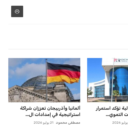
لية تؤكد استمرار
ألمانيا وأذربيجان تعززان شراكة
 التموي...
استراتيجية في إمدادات ال...
مصطفى محمود
21 يوليو 2026