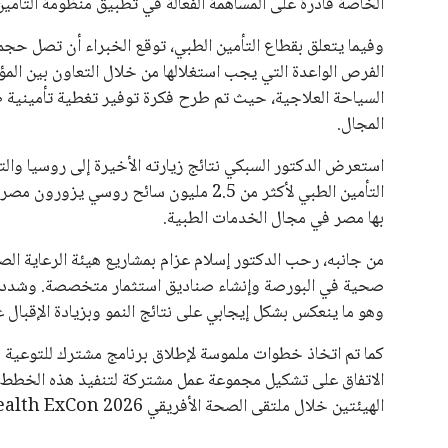
الخاصة قادرة على المساهمة الفعالة في تطبيق منظومة التأمي
الفرص الواعدة التي يجب استغلالها من خلال التعاون بين الم
السياحة العلاجية، حيث تم طرح فكرة توفير تغطية تأمينية طب
المجال.
استعرض الدكتور السبكي نتائج زيارته الأخيرة إلى روسيا وال
التأمين الطبي لأكثر من 2.5 مليون سائح ر
بها مصر في مجال الخدمات الطبية.
من جانبه، رحب الدكتور إسلام عزام بمشاريع هيئة الرعاية ا
صحية في البورصة وإنشاء صناديق استثمار متخصصة. وشدد على
وهو ما ينعكس بشكل إيجابي على نتائج النمو وبزيادة الإقبال
كما تم اتخاذ خطوات ملموسة لإطلاق برنامج مشترك للتوعية ب
الاتفاق على تشكيل مجموعة عمل مشتركة لتنفيذ هذه الخطط، 
الهيئتين خلال ملتقى الصحة الأفريقي Africa Health ExCon 2026 في يونيو المقبل.