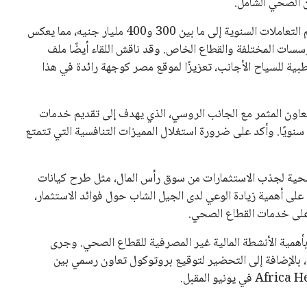
ن الصحي الشامل.
وفيما يتعلق بقطاع التأمين الطبي، توقع الخبراء أن تصل حجم التعاملات السنوية إلى ما بين 300 و400 مليار جنيه، مما يعكس
ؤسسات المختلفة والقطاع الخاص. وقد ناقش اللقاء أيضًا ملف
ية للسياح الأجانب، تعزيزًا لموقع مصر كوجهة رائدة في هذا
تعاون المثمر مع الجانب الروسي، الذي يهدف إلى تقديم خدمات
وسي يزورون مصر سنويًا. وأكد على ضرورة استغلال المميزات التنافسية التي تتمتع
لصحية لجذب الاستثمارات من سوق رأس المال، مثل طرح كيانات
 أهمية زيادة الوعي لدى الجيل الشاب حول فوائد الاستثمار،
 على خدمات القطاع الصحي.
أهمية الأنشطة المالية غير المصرفية للقطاع الصحي. وجرى
بالإضافة إلى التحضير لتوقيع بروتوكول تعاون رسمي بين