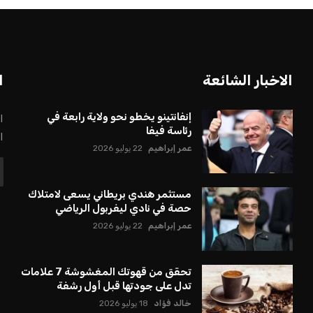
الاخبار الشائعة
ا
إنفانتينو يخطو نحو ولاية رابعة في
ا
رئاسة فيفا
ا
عمر إبراهيم
22 يوليو 2026
مستثمر هندي بريطاني يسعى لامتلاك
حصة في نادي ليفربول الرياضي
عمر إبراهيم
22 يوليو 2026
تحقق من قهوتك المغشوشة 7 علامات
تدل على جودتها قبل أول رشفة
خالد فؤاد
18 يوليو 2026