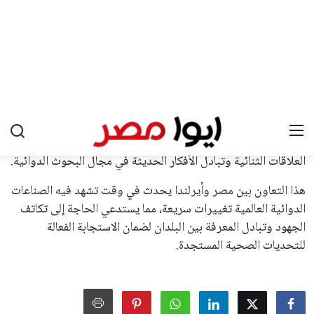
القرارات التي اتخذها في زيادة الموارد المالية لهذه الاتحادات، فضلاً
عن رفع عدد الفرق المشاركة في كأس العالم، وإطلاق بطولات دولية
جديدة تحت مظلة “فيفا”.
على الجانب الآخر، تتركز المعارضة بشكل ملحوظ داخل القارة
الأوروبية، حيث ارتفعت حدة الانتقادات الموجهة إلى إنفانتينو
بسبب التوسع المستمر في البطولات الدولية وأثر ذلك على الجدول
الزمني للمسابقات المحلية. وقد دعا رئيس رابطة الدوري الإسباني،
خافيير تيباس، إلى تنحّي إنفانتينو، معتبراً أن سياساته تضر بصناعة
كرة القدم وتزيد من ضغوط المباريات.
على الرغم من هذه الانتقادات، تشير التوقعات إلى أن إنفانتينو
يمتلك فرصًا كبيرة للفوز بولاية جديدة، خصوصًا في ظل غياب
منافس قوي يتمتع بإجماع داخل الأسرة الكروية الدولية. هذا يعزز
من فرص استمراره في قيادة “فيفا” حتى عام 2031.