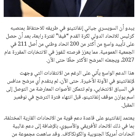
مستثمر هندي بريطاني يسعى لامتلاك حصة
في نادي ليفربول الرياضي
عمر إبراهيم
22 يوليو 2026
تحقق من قهوتك المغشوشة 7 علامات تدل
على جودتها قبل أول رشفة
خالد فؤاد
18 يوليو 2026
القائمة البريدية
انضم إلى قائمة المشتركين لدينا لتحصل على أحدث الأخبار، التحديثات
والعروض الخاصة مباشرة في صندوق بريدك
اشتراك