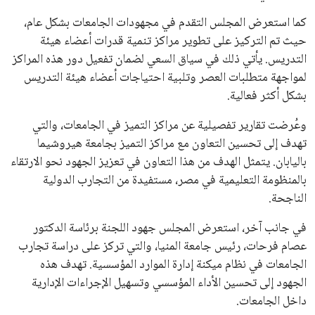
كما استعرض المجلس التقدم في مجهودات الجامعات بشكل عام،
حيث تم التركيز على تطوير مراكز تنمية قدرات أعضاء هيئة
التدريس. يأتي ذلك في سياق السعي لضمان تفعيل دور هذه المراكز
لمواجهة متطلبات العصر وتلبية احتياجات أعضاء هيئة التدريس
بشكل أكثر فعالية.
وعُرضت تقارير تفصيلية عن مراكز التميز في الجامعات، والتي
تهدف إلى تحسين التعاون مع مراكز التميز بجامعة هيروشيما
باليابان. يتمثل الهدف من هذا التعاون في تعزيز الجهود نحو الارتقاء
بالمنظومة التعليمية في مصر، مستفيدة من التجارب الدولية
الناجحة.
في جانب آخر، استعرض المجلس جهود اللجنة برئاسة الدكتور
عصام فرحات، رئيس جامعة المنيا، والتي تركز على دراسة تجارب
الجامعات في نظام ميكنة إدارة الموارد المؤسسية. تهدف هذه
الجهود إلى تحسين الأداء المؤسسي وتسهيل الإجراءات الإدارية
داخل الجامعات.