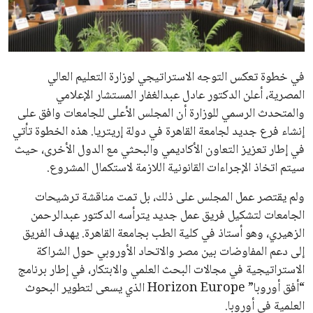
علوم وتكنولوجيا
المرأة والجمال
في خطوة تعكس التوجه الاستراتيجي لوزارة التعليم العالي
حوادث
المصرية، أعلن الدكتور عادل عبدالغفار المستشار الإعلامي
والمتحدث الرسمي للوزارة أن المجلس الأعلى للجامعات وافق على
محافظات
إنشاء فرع جديد لجامعة القاهرة في دولة إريتريا. هذه الخطوة تأتي
في إطار تعزيز التعاون الأكاديمي والبحثي مع الدول الأخرى، حيث
سيتم اتخاذ الإجراءات القانونية اللازمة لاستكمال المشروع.
ولم يقتصر عمل المجلس على ذلك، بل تمت مناقشة ترشيحات
الجامعات لتشكيل فريق عمل جديد يترأسه الدكتور عبدالرحمن
الزهيري، وهو أستاذ في كلية الطب بجامعة القاهرة. يهدف الفريق
إلى دعم المفاوضات بين مصر والاتحاد الأوروبي حول الشراكة
الاستراتيجية في مجالات البحث العلمي والابتكار، في إطار برنامج
“أفق أوروبا” Horizon Europe الذي يسعى لتطوير البحوث
العلمية في أوروبا.