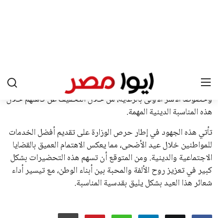
اتحادات أمريكا الجنوبية والكونكاكاف. وقد ساهمت مجموعة من
القرارات التي اتخذها في زيادة الموارد المالية لهذه الاتحادات، فضلاً
عن رفع عدد الفرق المشاركة في كأس العالم، وإطلاق بطولات دولية
جديدة تحت مظلة “فيفا”.
على الجانب الآخر، تتركز المعارضة بشكل ملحوظ داخل القارة
الأوروبية، حيث ارتفعت حدة الانتقادات الموجهة إلى إنفانتينو
بسبب التوسع المستمر في البطولات الدولية وأثر ذلك على الجدول
الزمني للمسابقات المحلية. وقد دعا رئيس رابطة الدوري الإسباني،
خافيير تيباس، إلى تنحّي إنفانتينو، معتبراً أن سياساته تضر بصناعة
كرة القدم وتزيد من ضغوط المباريات.
على الرغم من هذه الانتقادات، تشير التوقعات إلى أن إنفانتينو
يمتلك فرصًا كبيرة للفوز بولاية جديدة، خصوصًا في ظل غياب
منافس قوي يتمتع بإجماع داخل الأسرة الكروية الدولية. هذا يعزز
من فرص استمراره في قيادة “فيفا” حتى عام 2031.