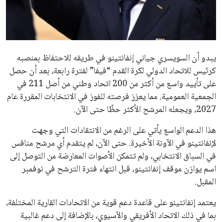
مستثمر هندي بريطاني يسعى لامتلاك حصة
في نادي ليفربول الرياضي
عمر إبراهيم
22 يوليو 2026
تحقق من قهوتك المغشوشة 7 علامات تدل
على جودتها قبل أول رشفة
خالد فؤاد
18 يوليو 2026
القائمة البريدية
انضم إلى قائمة المشتركين لدينا لتحصل على أحدث الأخبار، التحديثات
والعروض الخاصة مباشرة في صندوق بريدك
اشتراك