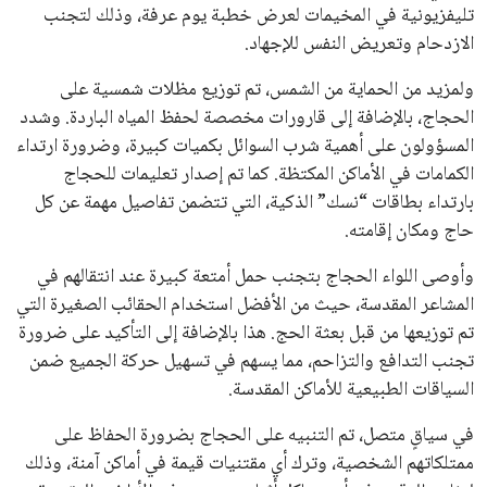
تليفزيونية في المخيمات لعرض خطبة يوم عرفة، وذلك لتجنب
الازدحام وتعريض النفس للإجهاد.
ولمزيد من الحماية من الشمس، تم توزيع مظلات شمسية على
الحجاج، بالإضافة إلى قارورات مخصصة لحفظ المياه الباردة. وشدد
المسؤولون على أهمية شرب السوائل بكميات كبيرة، وضرورة ارتداء
الكمامات في الأماكن المكتظة. كما تم إصدار تعليمات للحجاج
بارتداء بطاقات “نسك” الذكية، التي تتضمن تفاصيل مهمة عن كل
حاج ومكان إقامته.
وأوصى اللواء الحجاج بتجنب حمل أمتعة كبيرة عند انتقالهم في
المشاعر المقدسة، حيث من الأفضل استخدام الحقائب الصغيرة التي
تم توزيعها من قبل بعثة الحج. هذا بالإضافة إلى التأكيد على ضرورة
تجنب التدافع والتزاحم، مما يسهم في تسهيل حركة الجميع ضمن
السياقات الطبيعية للأماكن المقدسة.
في سياقٍ متصل، تم التنبيه على الحجاج بضرورة الحفاظ على
ممتلكاتهم الشخصية، وترك أي مقتنيات قيمة في أماكن آمنة، وذلك