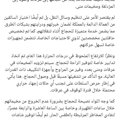
المزدلفة ومخيمات منى.
لم يقتصر الأمر على تنظيم وسائل النقل، بل تم أيضًا اختيار السائقين
من العمالة الدائمة بالمملكة لضمان خبرتهم ودرايتهم بشبكات الطرق.
مما يضمن خدمة متميزة للحجاج أثناء تنقلاتهم، كما تم تخصيص
حافلتين مخصصتين لذوي الاحتياجات الخاصة، تتضمن تجهيزات
خاصة تسهل حركتهم.
ونظرًا للارتفاع الملحوظ في درجات الحرارة هذا العام، تم اتخاذ
تدابير خاصة لتوفير الراحة للحجاج. سيتم تزويد المخيمات في
عرفات ومنى بعدد وفير من المراوح وأجهزة التكييف ذات القدرات
العالية، مع التأكد من تشغيلها مسبقًا قبل وصول الحجاج. هذا يأتي
في إطار حرص السلطات على تجنب أي حالات إجهاد حراري
محتملة خلال فترة الوقوف في عرفات.
كما وجه اللواء نصيحة للحجاج بضرورة عدم الخروج من مخيماتهم
خلال ساعات الظهيرة، وخاصة بين الساعة العاشرة والرابعة عصرًا،
لتفادي المخاطر المرتبطة بالطقس الحار. تم أيضًا توفير شاشات