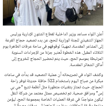
علوم وتكنولوجيا
المرأة والجمال
حوادث
أعلن اللواء مساعد وزير الداخلية لقطاع الشئون الإدارية ورئيس
الجهاز التنفيذي للجنة الوزارية للحج، عن بدء تصعيد حجاج القرعة
محافظات
إلى المشاعر المقدسة، تمهيدًا لوقوفهم في ساحة عرفات الطاهرة يوم
الثلاثاء المقبل. هذه الخطوة تُعتبر جزءًا من الإجراءات السنوية
المرتبطة بموسم الحج، حيث يتم تحضير الحجاج للخروج إلى
أماكن الشعائر المقدسة.
وكشف اللواء في تصريحاته أن عملية التصعيد قد بدأت في ساعات
مبكرة من صباح اليوم باستخدام 522 حافلة حديثة توفر راحة
الحجاج، حيث تمتاز بتقنيات متطورة مثل أنظمة تتبع “جي بي
إس” ومرافق صحية. تم تخصيص ممثل معتمد من شركة النقل
ليكون متواجدًا في غرفة العمليات الخاصة بمجموعة الحج، ليؤمن
متابعة دقيقة للحافلات، بدءًا من اتجاهها إلى عرفات وصولًا إلى