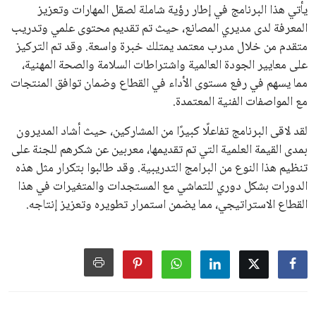
يأتي هذا البرنامج في إطار رؤية شاملة لصقل المهارات وتعزيز
المعرفة لدى مديري المصانع، حيث تم تقديم محتوى علمي وتدريب
متقدم من خلال مدرب معتمد يمتلك خبرة واسعة. وقد تم التركيز
على معايير الجودة العالمية واشتراطات السلامة والصحة المهنية،
مما يسهم في رفع مستوى الأداء في القطاع وضمان توافق المنتجات
مع المواصفات الفنية المعتمدة.
لقد لاقى البرنامج تفاعلًا كبيرًا من المشاركين، حيث أشاد المديرون
بمدى القيمة العلمية التي تم تقديمها، معربين عن شكرهم للجنة على
تنظيم هذا النوع من البرامج التدريبية. وقد طالبوا بتكرار مثل هذه
الدورات بشكل دوري للتماشي مع المستجدات والمتغيرات في هذا
القطاع الاستراتيجي، مما يضمن استمرار تطويره وتعزيز إنتاجه.