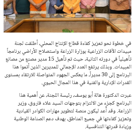
علوم وتكنولوجيا
المرأة والجمال
حوادث
في خطوة نحو تعزيز كفاءة قطاع الإنتاج المحلي، أطلقت لجنة
مبيدات الآفات الزراعية بوزارة الزراعة واستصلاح الأراضي برنامجاً
محافظات
تأهيلياً في دورته الثانية، حيث تم تأهيل 15 مدير مصنع من مصانع
المبيدات. وبذلك يرتفع العدد الإجمالي للمديرين الذين أتموا هذا
البرنامج إلى 30 مديراً، ما يعكس الجهود المتواصلة للارتقاء بمستوى
القدرات الإدارية والفنية في هذا المجال الحيوي.
عبرت الدكتورة هالة أبو يوسف، رئيسة اللجنة، عن أهمية هذا
البرنامج كجزء من الالتزام بتوجهات السيد علاء فاروق، وزير
الزراعة. وقد أُعد ليكون منصة لتطوير مهارات الكوادر القيادية
وتعزيز كفاءتها في جميع المناطق، بهدف دعم الصناعة الوطنية
وزيادة قدرتها التنافسية.