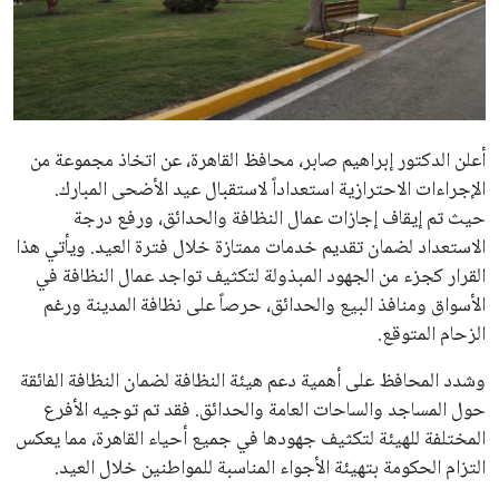
علوم وتكنولوجيا
المرأة والجمال
حوادث
أعلن الدكتور إبراهيم صابر، محافظ القاهرة، عن اتخاذ مجموعة من
الإجراءات الاحترازية استعداداً لاستقبال عيد الأضحى المبارك.
محافظات
حيث تم إيقاف إجازات عمال النظافة والحدائق، ورفع درجة
الاستعداد لضمان تقديم خدمات ممتازة خلال فترة العيد. ويأتي هذا
القرار كجزء من الجهود المبذولة لتكثيف تواجد عمال النظافة في
الأسواق ومنافذ البيع والحدائق، حرصاً على نظافة المدينة ورغم
الزحام المتوقع.
وشدد المحافظ على أهمية دعم هيئة النظافة لضمان النظافة الفائقة
حول المساجد والساحات العامة والحدائق. فقد تم توجيه الأفرع
المختلفة للهيئة لتكثيف جهودها في جميع أحياء القاهرة، مما يعكس
التزام الحكومة بتهيئة الأجواء المناسبة للمواطنين خلال العيد.