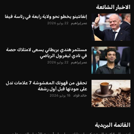
يبدو أن السويسري جياني إنفانتينو في طريقه للاحتفاظ بمنصبه
كرئيس للاتحاد الدولي لكرة القدم “فيفا” لفترة رابعة، بعد أن حصل
على تأييد واسع من أكثر من 200 اتحاد وطني من أصل 211 في
الجمعية العمومية. مما يعزز فرصته للفوز في الانتخابات المقررة عام
2027، ويجعله المرشح الأكثر حظًا حتى الآن.
هذا الدعم الواسع يأتي على الرغم من الانتقادات التي وجهت
لإنفانتينو في الآونة الأخيرة. حتى الآن، لم يتقدم أي مرشح منافس
في السباق الانتخابي، ولم تتمكن الأصوات المعارضة من التوصل إلى