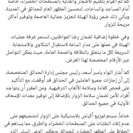
كما تم القيام بتقليم الأشجار والعناية بالمسطحات الخضراء، خاصة
أمام المساجد والساحات، لتحسين المظهر العام للحدائق في المدينة.
ويأتي ذلك ضمن رؤية الهيئة لتعزيز جمالية العاصمة وتوفير أماكن
مريحة للزوار.
وفي خطوة إضافية لضمان رضا المواطنين، تستمر غرفة عمليات
الهيئة في عملها على مدار الساعة لاستقبال الشكاوى والاستجابة
السريعة لكل ما يتعلق بالنظافة والصحة العامة، حيث يمكن التواصل
عبر الأرقام المخصصة لهذا الغرض.
كما أشار اللواء ياسر أسعد، رئيس مجلس إدارة الحدائق المتخصصة،
إلى أن إجازات جميع العاملين في الحدائق قد أُوقفت، مع التأكيد
على فحص كفاءة وسلامة الألعاب الترفيهية. ومن المقرر أن يتواجد
أفراد الأمن لضمان سلامة الزوار بالإضافة إلى توفير معدات الإسعاف
الأولية في جميع الحدائق.
ختاماً، سيتم توزيع أكياس بلاستيكية على الزوار لتشجيعهم على
عدم إلقاء النفايات على المسطحات الخضراء والطرق، مما يساهم في
الحفاظ على المظهر الحضاري للحدائق ويعكس الوعي البيئي الذي