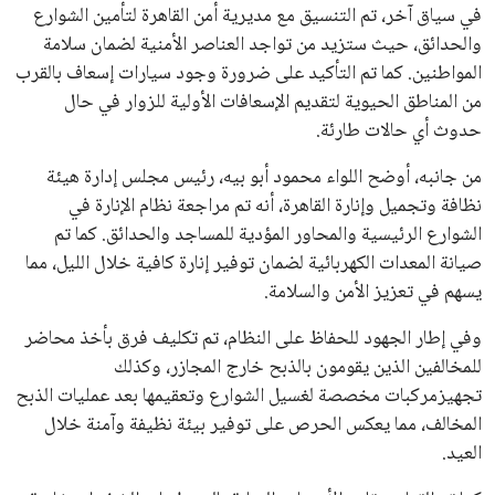
في سياق آخر، تم التنسيق مع مديرية أمن القاهرة لتأمين الشوارع
والحدائق، حيث ستزيد من تواجد العناصر الأمنية لضمان سلامة
المواطنين. كما تم التأكيد على ضرورة وجود سيارات إسعاف بالقرب
من المناطق الحيوية لتقديم الإسعافات الأولية للزوار في حال
حدوث أي حالات طارئة.
من جانبه، أوضح اللواء محمود أبو بيه، رئيس مجلس إدارة هيئة
نظافة وتجميل وإنارة القاهرة، أنه تم مراجعة نظام الإنارة في
الشوارع الرئيسية والمحاور المؤدية للمساجد والحدائق. كما تم
صيانة المعدات الكهربائية لضمان توفير إنارة كافية خلال الليل، مما
يسهم في تعزيز الأمن والسلامة.
وفي إطار الجهود للحفاظ على النظام، تم تكليف فرق بأخذ محاضر
للمخالفين الذين يقومون بالذبح خارج المجازر، وكذلك
تجهيزمركبات مخصصة لغسيل الشوارع وتعقيمها بعد عمليات الذبح
المخالف، مما يعكس الحرص على توفير بيئة نظيفة وآمنة خلال
العيد.